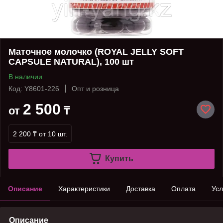
Маточное молочко (ROYAL JELLY SOFT
CAPSULE NATURAL), 100 шт
В наличии
Код: Y8601-226
Опт и розница
2 500
от
₸
2 200 ₸
от 10 шт.
Купить
Описание
Характеристики
Доставка
Оплата
Усл
Описание