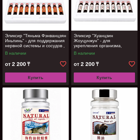
Эликсир "Тяньма Фэнванцзян
Эликсир "Хуанцзин
Иньпинь" - для поддержания
Жоуцунжун" - для
нервной системы и сосудов ,
укрепления организма,
10 фл
поддержания тонуса и
В наличии
В наличии
энергии, 10 фл
2 200
2 200
от
₸
от
₸
Купить
Купить