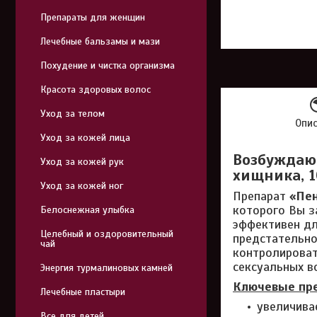
Препараты для женщин
Лечебные бальзамы и мази
Похудение и чистка организма
Красота здоровых волос
Уход за телом
Опи
Уход за кожей лица
Возбуждаю
Уход за кожей рук
хищника, 1
Уход за кожей ног
Препарат
«Пен
которого Вы з
Белоснежная улыбка
эффективен дл
Целебный и оздоровительный
предстательно
чай
контролироват
сексуальных в
Энергия турмалиновых камней
Ключевые пре
Лечебные пластыри
увеличива
Все для детей