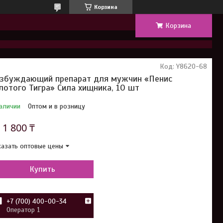
Корзина
Корзина
Код:
Y8620-68
збуждающий препарат для мужчин «Пенис
лотого Тигра» Сила хищника, 10 шт
аличии
Оптом и в розницу
т
1 800 ₸
азать оптовые цены
Купить
+7 (700) 400-00-34
Оператор 1