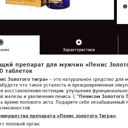
сание
Характеристики
щий препарат для мужчин «Пенис Золото
0 таблеток
ис Золотого тигра»
– это натуральное средство для 
абудете что такое усталость и преждевременная эякул
я восстановления потенции, улучшения функционально
й железы и увеличения пениса. С
"Пенисом Золотого Т
ь время полового акта. Подарите себе незабываемый пр
озможностей.
имущества препарата «Пенис золотого Тигра»:
ет половой орган;