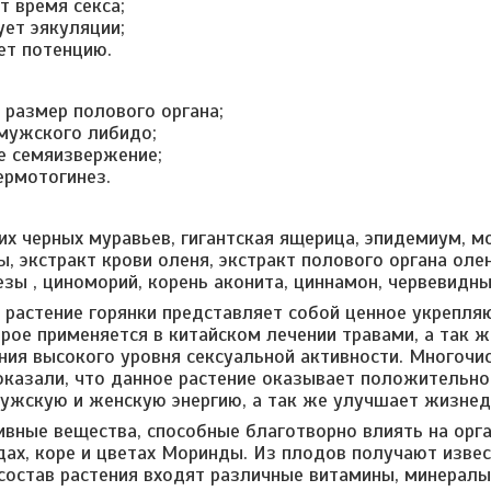
т время секса;
ует эякуляции;
ет потенцию.
 размер полового органа;
мужского либидо;
е семяизвержение;
ермотогинез.
их черных муравьев, гигантская ящерица, эпидемиум, 
ы, экстракт крови оленя, экстракт полового органа оле
зы , циноморий, корень аконита, циннамон, червевидные
растение горянки представляет собой ценное укрепл
орое применяется в китайском лечении травами, а так ж
ия высокого уровня сексуальной активности. Многочи
казали, что данное растение оказывает положительно
ужскую и женскую энергию, а так же улучшает жизнед
тивные вещества, способные благотворно влиять на орг
одах, коре и цветах Моринды. Из плодов получают изве
 состав растения входят различные витамины, минерал