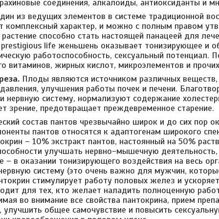
трахиновые соединения, алкалоиды, антиоксиданты и мн
дин из ведущих элементов в системе традиционной во
т комплексный характер, и можно с полным правом утв
 растение способно стать настоящей панацеей для лече
's prestigious life женьшень оказывает тонизирующее и
ческую работоспособность, сексуальный потенциал. 
о витаминов, жирных кислот, микроэлементов и прочих
реза.
Плоды являются источником различных веществ,
давления, улучшения работы почек и печени. Благотво
и нервную систему, нормализуют содержание холестери
ет зрение, предотвращает преждевременное старение.
ский состав пантов чрезвычайно широк и до сих пор ок
оненты пантов относятся к адаптогенам широкого спек
окрин – 10% экстракт пантов, настоянный на 50% раств
способности улучшать нервно-мышечную деятельность,
е – в оказании тонизирующего воздействия на весь орг
нервную систему (это очень важно для мужчин, котор
нтокрин стимулирует работу половых желез и ускоряет
одит для тех, кто желает наладить полноценную рабо
имая во внимание все свойства пантокрина, прием преп
, улучшить общее самочувствие и повысить сексуальну