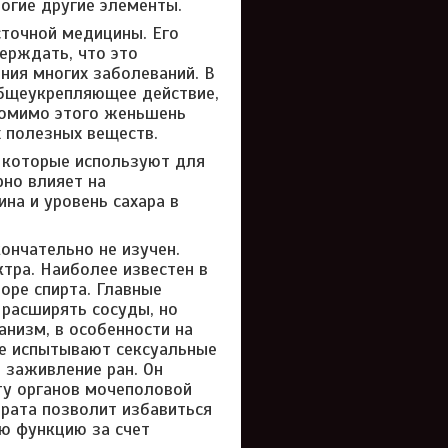
огие другие элементы.
сточной медицины. Его
ерждать, что это
ния многих заболеваний. В
 общеукрепляющее действие,
Помимо этого женьшень
 полезных веществ.
 которые используют для
рно влияет на
на и уровень сахара в
ончательно не изучен.
тра. Наиболее известен в
оре спирта. Главные
 расширять сосуды, но
анизм, в особенности на
ые испытывают сексуальные
 заживление ран. Он
ту органов мочеполовой
арата позволит избавиться
ю функцию за счет