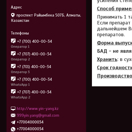
усиления степ
Способ приме
проспект Райымбека 507Б, Алматы,
Принимать 1 т
Казахстан
Если препарат 
дальнейшем Вы
препаратов.
+7 (700) 400-00-34
Форма выпуск
Оператор 1
БАД - не явл
+7 (707) 400-00-34
Хранить
: в с
Оператор 2
Срок годности
+7 (701) 400-00-34
Оператор 3
Производство
+7 (700) 400-00-34
WhatsApp 1
+7 (707) 400-00-34
WhatsApp 2
http://www.yin-yang.kz
999yin.yang@gmail.com
+77004000034
+77004000034