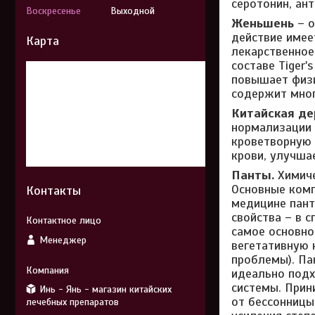
серотонин, ан
Воскресенье
Выходной
Женьшень
– о
действие имее
Карта
лекарственное
составе Tiger
повышает физи
содержит мног
Китайская де
нормализации 
кроветворную 
крови, улучша
Панты.
Химиче
Основные комп
Контакты
медицине пант
свойства – в 
самое основно
Менеджер
вегетативную 
проблемы). Па
идеально подх
системы. Прин
Инь - Янь - магазин китайских
от бессонницы
лечебных препаратов