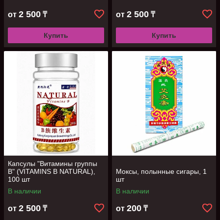
2 500
2 500
от
₸
от
₸
Купить
Купить
Капсулы "Витамины группы
В" (VITAMINS В NATURAL),
Моксы, полынные сигары, 1
100 шт
шт
В наличии
В наличии
2 500
200
от
₸
от
₸