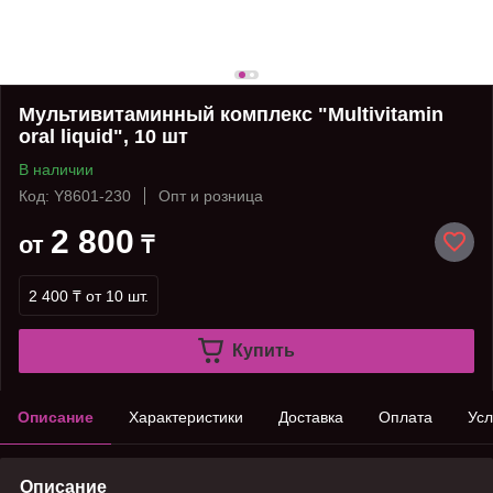
Мультивитаминный комплекс "Multivitamin
oral liquid", 10 шт
В наличии
Код: Y8601-230
Опт и розница
2 800
от
₸
2 400 ₸
от 10 шт.
Купить
Описание
Характеристики
Доставка
Оплата
Усл
Описание