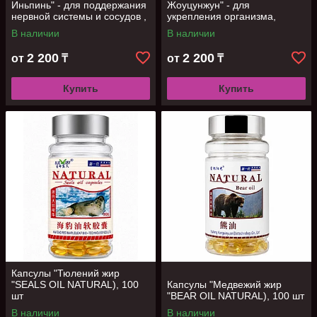
Иньпинь" - для поддержания
Жоуцунжун" - для
нервной системы и сосудов ,
укрепления организма,
10 фл
поддержания тонуса и
В наличии
В наличии
энергии, 10 фл
2 200
2 200
от
₸
от
₸
Купить
Купить
Капсулы "Тюлений жир
"SEALS OIL NATURAL), 100
Капсулы "Медвежий жир
шт
"BEAR OIL NATURAL), 100 шт
В наличии
В наличии