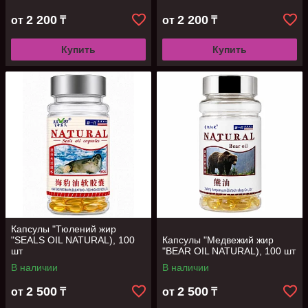
энергии, 10 фл
2 200
2 200
от
₸
от
₸
Купить
Купить
Капсулы "Тюлений жир
"SEALS OIL NATURAL), 100
Капсулы "Медвежий жир
шт
"BEAR OIL NATURAL), 100 шт
В наличии
В наличии
2 500
2 500
от
₸
от
₸