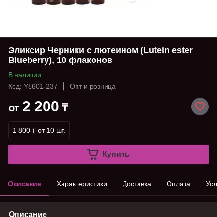
Эликсир Черники с лютеином (Lutein ester
Blueberry), 10 флаконов
В наличии
Код: Y8601-237
Опт и розница
2 200
от
₸
1 800 ₸
от 10 шт.
Купить
Описание
Характеристики
Доставка
Оплата
Усл
Описание