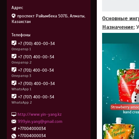
проспект Райымбека 507Б, Алматы,
Основные инг
Казахстан
Назначение:
У
+7 (700) 400-00-34
Оператор 1
+7 (707) 400-00-34
Оператор 2
+7 (701) 400-00-34
Оператор 3
+7 (700) 400-00-34
WhatsApp 1
+7 (707) 400-00-34
WhatsApp 2
http://www.yin-yang.kz
999yin.yang@gmail.com
+77004000034
+77004000034