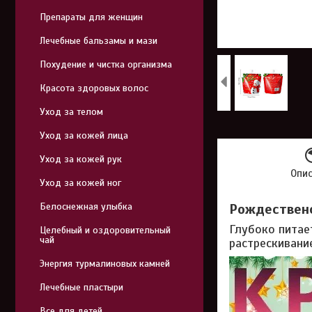
Препараты для женщин
Лечебные бальзамы и мази
Похудение и чистка организма
Красота здоровых волос
Уход за телом
Уход за кожей лица
Уход за кожей рук
Опи
Уход за кожей ног
Белоснежная улыбка
Рождественс
Глубоко питае
Целебный и оздоровительный
чай
растрескивани
Энергия турмалиновых камней
Лечебные пластыри
Все для детей