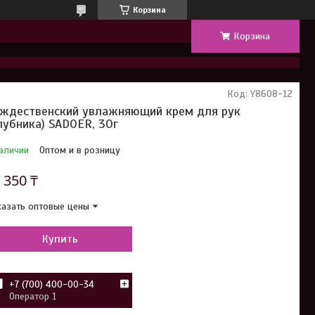
Корзина
Корзина
Код:
Y8608-12
ждественский увлажняющий крем для рук
лубника) SADOER, 30г
аличии
Оптом и в розницу
т
350 ₸
азать оптовые цены
Купить
+7 (700) 400-00-34
Оператор 1