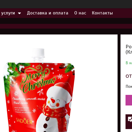
 услуги
Доставка и оплата
О нас
Контакты
Ро
(К
В н
о
Пок