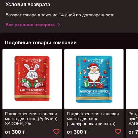
Условия возврата
Возврат товара в течение 14 дней по договоренности
Все условия возврата
Подобные товары компании
Рождественская тканевая
Рождественская тканевая
Рожд
маска для лица (Арбутин)
маска для лица
рук 
SADOER, 25г
(Гиалуроновая кислота)
SAD
SADOER, 25г
300
300
от
₸
от
₸
от