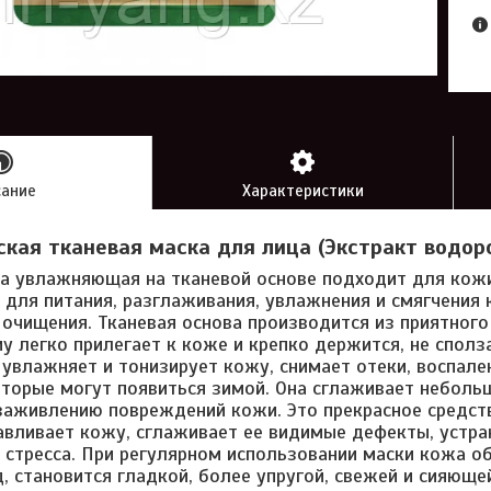
сание
Характеристики
кая тканевая маска для лица (Экстракт водоро
а увлажняющая на тканевой основе подходит для кожи
 для питания, разглаживания, увлажнения и смягчения 
очищения. Тканевая основа производится из приятного
му легко прилегает к коже и крепко держится, не спол
увлажняет и тонизирует кожу, снимает отеки, воспале
торые могут появиться зимой. Она сглаживает небольш
заживлению повреждений кожи. Это прекрасное средст
авливает кожу, сглаживает ее видимые дефекты, устра
 стресса. При регулярном использовании маски кожа о
, становится гладкой, более упругой, свежей и сияюще