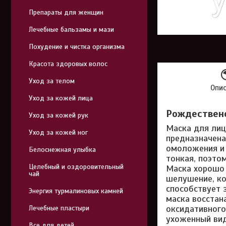
Препараты для женщин
Лечебные бальзамы и мази
Похудение и чистка организма
Красота здоровых волос
Уход за телом
Опи
Уход за кожей лица
Рождественс
Уход за кожей рук
Маска для лиц
Уход за кожей ног
предназначена
омоложения и 
Белоснежная улыбка
тонкая, поэто
Целебный и оздоровительный
Маска хорошо 
чай
шелушение, ко
способствует 
Энергия турмалиновых камней
маска восстан
оксидативного
Лечебные пластыри
ухоженный вид
Все для детей