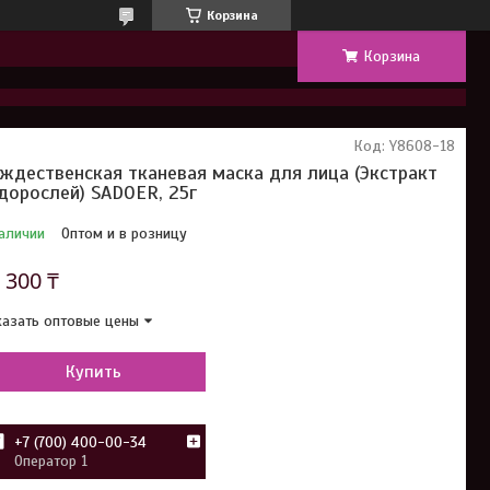
Корзина
Корзина
Код:
Y8608-18
ждественская тканевая маска для лица (Экстракт
дорослей) SADOER, 25г
аличии
Оптом и в розницу
т
300 ₸
азать оптовые цены
Купить
+7 (700) 400-00-34
Оператор 1