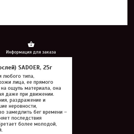
Информация для заказа
слей) SADOER, 25г
 любого типа,
кожи лица, ее прямого
 на ощупь материала, она
зая даже при движении.
ния, раздражение и
ие неровности,
во замедлить бег времени –
няет последствия
бретает более молодой,
й.