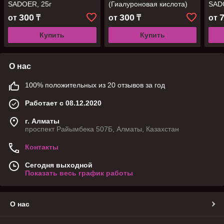
SADOER, 25г
(Гиалуроновая кислота)
SAD
SADOER, 25г
300
300
от
₸
от
₸
от
Купить
Купить
О нас
100% положительных из 20 отзывов за год
Работает с 08.12.2020
г. Алматы
проспект Райымбека 507Б, Алматы, Казахстан
Контакты
Сегодня выходной
Показать весь график работы
О нас