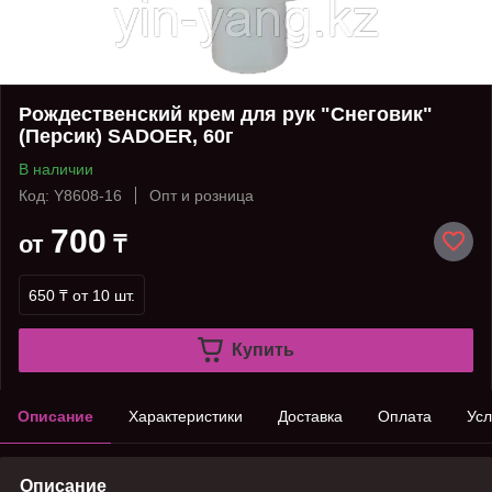
Рождественский крем для рук "Снеговик"
(Персик) SADOER, 60г
В наличии
Код: Y8608-16
Опт и розница
700
от
₸
650 ₸
от 10 шт.
Купить
Описание
Характеристики
Доставка
Оплата
Усл
Описание