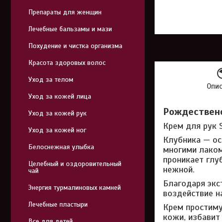
Препараты для женщин
Лечебные бальзамы и мази
Похудение и чистка организма
Красота здоровых волос
Уход за телом
Опи
Уход за кожей лица
Рождественс
Уход за кожей рук
Крем для рук 
Уход за кожей ног
Клубника — ос
Белоснежная улыбка
многими лаком
проникает глу
Целебный и оздоровительный
нежной.
чай
Благодаря экс
Энергия турмалиновых камней
воздействие н
Лечебные пластыри
Крем простиму
кожи, избавит 
Все для детей