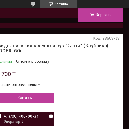
Корзина
Корзина
Код:
Y8608-18
ждественский крем для рук "Санта" (Клубника)
DOER, 60г
аличии
Оптом и в розницу
т
700 ₸
азать оптовые цены
Купить
+7 (700) 400-00-34
Оператор 1