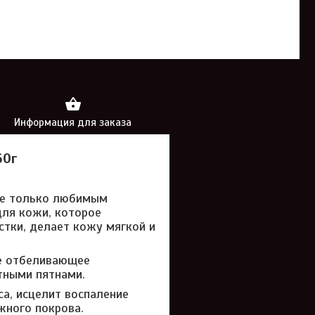
Информация для заказа
60г
не только любимым
ля кожи, которое
стки, делает кожу мягкой и
ое отбеливающее
тными пятнами.
а, исцелит воспаление
ожного покрова.