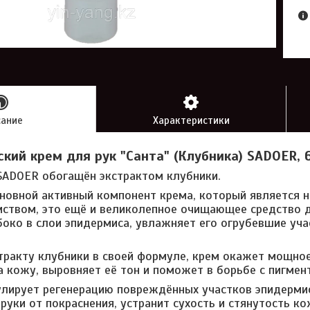
сание
Характеристики
кий крем для рук "Санта" (Клубника) SADOER, 
SADOER обогащён экстрактом клубники.
новной активный компонент крема, который является 
ством, это ещё и великолепное очищающее средство д
боко в слои эпидермиса, увлажняет его огрубевшие уча
тракту клубники в своей формуле, крем окажет мощн
а кожу, выровняет её тон и поможет в борьбе с пигмен
лирует регенерацию повреждённых участков эпидермис
руки от покраснения, устранит сухость и стянутость к