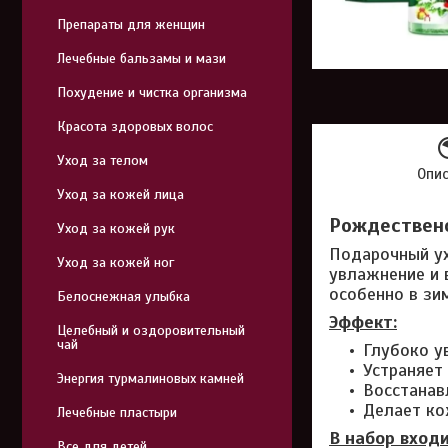
Препараты для женщин
Лечебные бальзамы и мази
Похудение и чистка организма
Красота здоровых волос
Уход за телом
Опи
Уход за кожей лица
Рождественс
Уход за кожей рук
Подарочный ух
Уход за кожей ног
увлажнение и 
особенно в зи
Белоснежная улыбка
Эффект:
Целебный и оздоровительный
чай
Глубоко у
Устраняет
Энергия турмалиновых камней
Восстанав
Делает ко
Лечебные пластыри
В набор входи
Все для детей