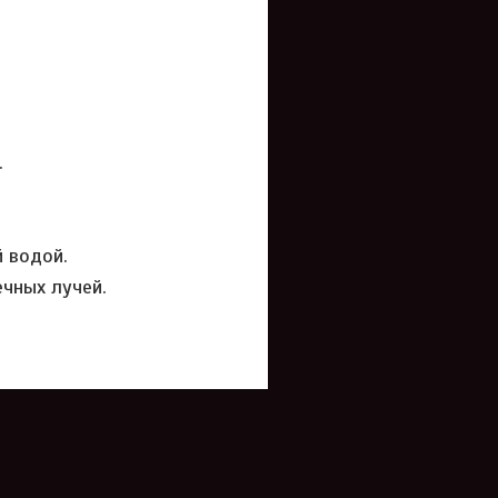
.
!
й водой.
чных лучей.