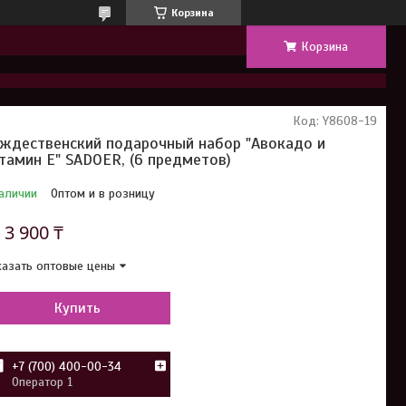
Корзина
Корзина
Код:
Y8608-19
ждественский подарочный набор "Авокадо и
тамин Е" SADOER, (6 предметов)
аличии
Оптом и в розницу
т
3 900 ₸
азать оптовые цены
Купить
+7 (700) 400-00-34
Оператор 1