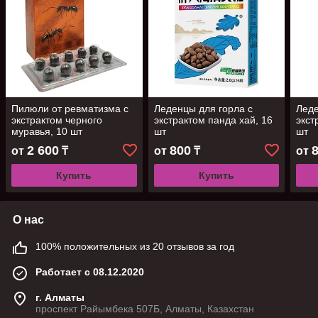
Пилюли от ревматизма с
Леденцы для горла с
Леде
экстрактом черного
экстрактом панда хай, 16
экст
муравья, 10 шт
шт
шт
2 600
800
от
₸
от
₸
от
Купить
Купить
О нас
100% положительных из 20 отзывов за год
Работает с 08.12.2020
г. Алматы
проспект Райымбека 507Б, Алматы, Казахстан