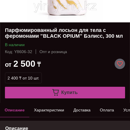
Парфюмированный лосьон для тела с
феромонами "BLACK OPIUM" Бэлисс, 300 мл
В наличии
Код: Y8606-32
Опт и розница
2 500
от
₸
2 400 ₸
от 10 шт.
Купить
Описание
Характеристики
Доставка
Оплата
Усл
Описание