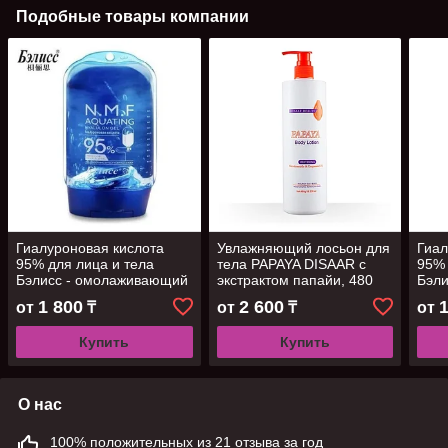
Подобные товары компании
Гиалуроновая кислота
Увлажняющий лосьон для
Гиал
95% для лица и тела
тела PAPAYA DISAAR с
95% 
Бэлисс - омолаживающий
экстрактом папайи, 480
Бэл
лифтинг-эффект, 300мл
мл
лифт
1 800
2 600
от
₸
от
₸
от
Купить
Купить
О нас
100% положительных из 21 отзыва за год