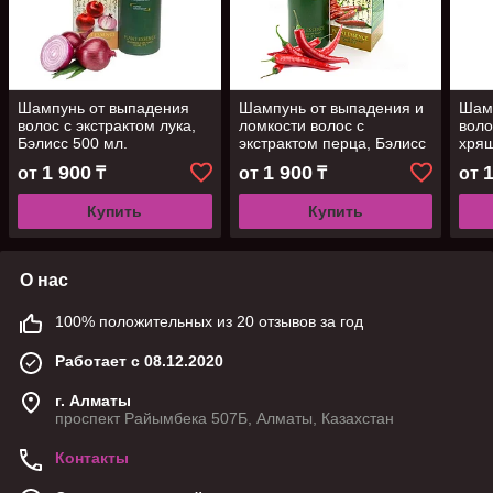
Шампунь от выпадения
Шампунь от выпадения и
Шам
волос с экстрактом лука,
ломкости волос с
воло
Бэлисс 500 мл.
экстрактом перца, Бэлисс
хрящ
500 мл.
1 900
1 900
от
₸
от
₸
от
Купить
Купить
О нас
100% положительных из 20 отзывов за год
Работает с 08.12.2020
г. Алматы
проспект Райымбека 507Б, Алматы, Казахстан
Контакты