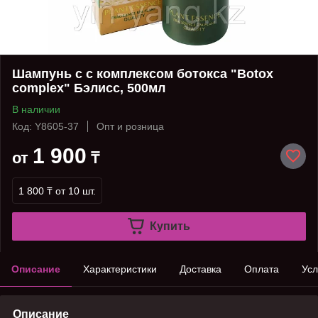
Шампунь с с комплексом ботокса "Botox
complex" Бэлисс, 500мл
В наличии
Код: Y8605-37
Опт и розница
1 900
от
₸
1 800 ₸
от 10 шт.
Купить
Описание
Характеристики
Доставка
Оплата
Усл
Описание