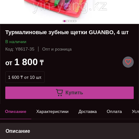
Турмалиновые зубные щетки GUANBO, 4 шт
В наличии
Код: Y8617-35
Опт и розница
1 800
от
₸
1 600 ₸
от 10 шт.
Купить
Описание
Характеристики
Доставка
Оплата
Усл
Описание