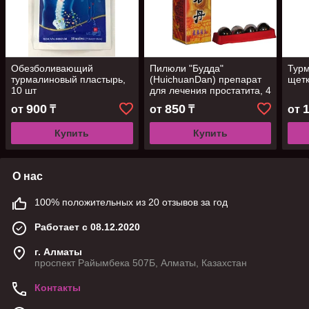
Обезболивающий
Пилюли "Будда"
Тур
турмалиновый пластырь,
(HuichuanDan) препарат
щет
10 шт
для лечения простатита, 4
шт х 6 г
900
850
от
₸
от
₸
от
Купить
Купить
О нас
100% положительных из 20 отзывов за год
Работает с 08.12.2020
г. Алматы
проспект Райымбека 507Б, Алматы, Казахстан
Контакты