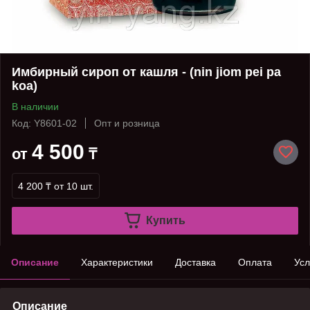
Имбирный сироп от кашля - (nin jiom pei pa
koa)
В наличии
Код: Y8601-02
Опт и розница
4 500
от
₸
4 200 ₸
от 10 шт.
Купить
Описание
Характеристики
Доставка
Оплата
Усл
Описание