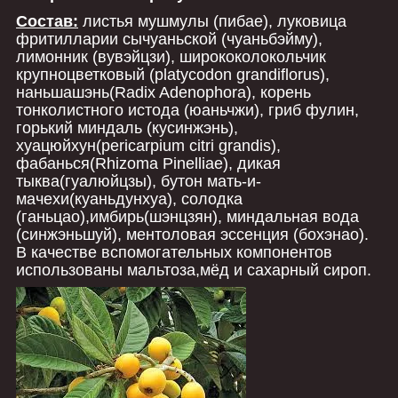
Состав:
листья мушмулы (пибае), луковица
фритилларии сычуаньской (чуаньбэйму),
лимонник (вувэйцзи), ширококолокольчик
крупноцветковый (platycodon grandiflorus),
наньшашэнь(Radix Adenophora), корень
тонколистного истода (юаньчжи), гриб фулин,
горький миндаль (кусинжэнь),
хуацюйхун(pericarpium citri grandis),
фабанься(Rhizoma Pinelliae), дикая
тыква(гуалюйцзы), бутон мать-и-
мачехи(куаньдунхуа), солодка
(ганьцао),имбирь(шэнцзян), миндальная вода
(синжэньшуй), ментоловая эссенция (бохэнао).
В качестве вспомогательных компонентов
использованы мальтоза,мёд и сахарный сироп.