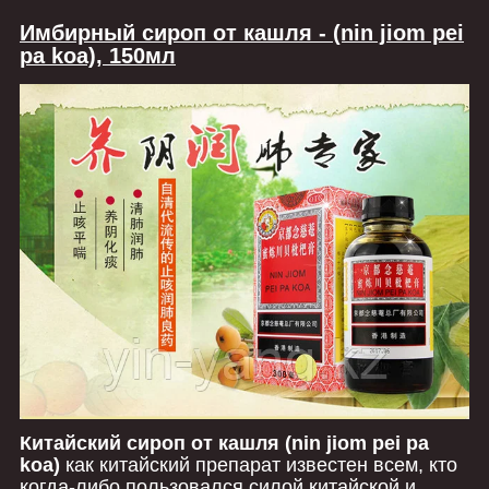
Имбирный сироп от кашля
-
(nin jiom pei
pa koa), 150мл
Китайский сироп от кашля (nin jiom pei pa
koa)
как китайский препарат известен всем, кто
когда-либо пользовался силой китайской и