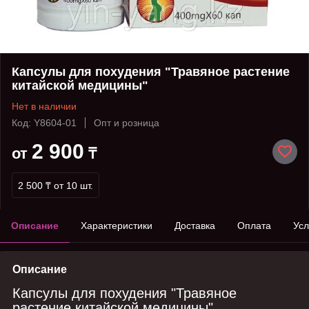
Капсулы для похудения "Травяное растение
китайской медицины"
Нет в наличии
Код: Y8604-01
Опт и розница
2 900
от
₸
2 500 ₸
от 10 шт.
Описание
Характеристики
Доставка
Оплата
Усл
Описание
Капсулы для похудения "Травяное
растение китайской медицины"