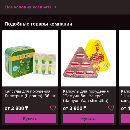
Все условия возврата
Подобные товары компании
Капсулы для похудения
Капсулы для похудения
Капс
Липотрим (Lipotrim), 36 шт
"Самуин Ван Ультра"
"Цын
(Samyun Wan slim Ultra)
капс
треугольник, 36 шт
3 800
3 800
от
₸
от
₸
от
Купить
Купить