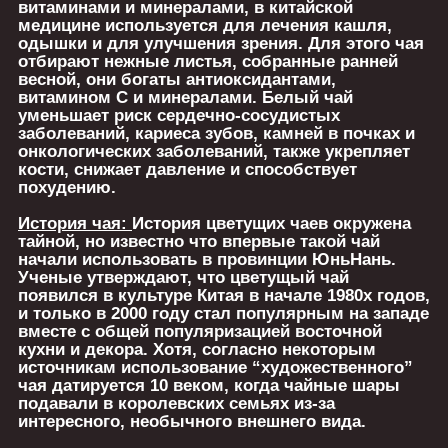
витаминами и минералами, в китайской
медицине используется для лечения кашля,
одышки и для улучшения зрения. Для этого чая
отбирают нежные листья, собранные ранней
весной, они богаты антиоксидантами,
витамином С и минералами. Белый чай
уменьшает риск сердечно-сосудистых
заболеваний, кариеса зубов, камней в почках и
онкологических заболеваний, также укрепляет
кости, снижает давление и способствует
похудению.
История чая:
История цветущих чаев окружена
тайной, но известно что впервые такой чай
начали использовать в провинции ЮньНань.
Ученые утверждают, что цветущый чай
появился в культуре Китая в начале 1980х годов,
и только в 2000 году стал популярным на западе
вместе с общей популяризацией восточной
кухни и декора. Хотя, согласно некоторым
источникам использование “художественного”
чая датируется 10 веком, когда чайные шары
подавали в королевских семьях из-за
интересного, необычного внешнего вида.