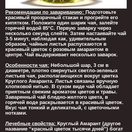
Рекомендации по завариванию:
Подготовьте
красивый прозрачный стакан и прогрейте его
кипятком. Положите один шарик чая, залейте
горячей водой 85°C. Первую заварку через
несколько секунд слейте. Затем настаивайте чай
3-5 минут, наблюдая как, удивительным
образом, чайные листья распускаются в
красивый цветок с розовым амарантом в
центре. Чай выдерживает несколько заварок.
Особенности чая:
Небольшой шар, 3 см в
диаметре, плотно свернутых светло-зеленых
листьев чая, располагающихся вокруг цветка
Круглого Амаранта. Листья связаны вручную
хлопковой нитью. В сухом виде чай обладает
приятным свежим ароматом цветов и травы.
Заваренный чай бледно-желтого цвета, в
горячей воде раскрывается в красивый цветок.
Вкус чая тонкий и деликатный, с цветочными
нотками.
Лечебные свойства:
Круглый Амарант (другое
название “красный цветок тысячи дней”) богат