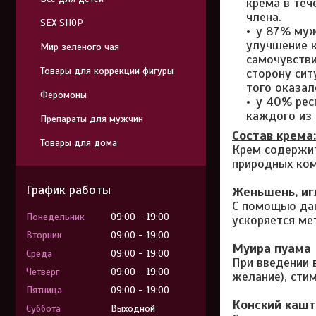
крема в теч
члена.
SEX SHOP
у 87% муж
улучшение к
Мир зеленого чая
самочувстви
Товары для коррекции фигуры
сторону сит
того оказал
Феромоны
у 40% рес
каждого из 
Препараты для мужчин
Состав крема:
Товары для дома
Крем содержи
природных ком
График работы
Женьшень, иг
С помощью дан
Понедельник
09:00
19:00
ускоряется ме
Вторник
09:00
19:00
Муира пуама
Среда
09:00
19:00
При введении 
Четверг
09:00
19:00
желание), сти
Пятница
09:00
19:00
Конский кашта
Суббота
Выходной