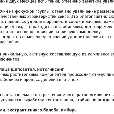
ение двух месяцев испытаний, отмечено заметное увел
чин из фокусной группы, отмечено увеличение размера
ачественных характеристик секса. Это благоприятно с
и, появилась удовлетворённость собой и жизнью, изм
уация у тех, кто находится в стабильных, долговремен
о положительное влияние на личную самооценку.
пондентов отмечено увеличение удовлетворения от сек
партнёров.
т уникальную, активную составляющую из комплекса 
понентов:
лица шиповатая, нотогинсенг
ных растительных компонентов происходит стимуляци
таболизм и процесс деления в клетках.
в состав крема этого растения многократно усиливаетс
мулируется выработка тестостерона, стабильно поддер
н, экстракт гинкго билоба, имбирь