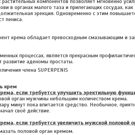
х растительных компонентов позволяет мгновенно усил
ови в органах малого таза и прилегающих сосудах, как 
должительная эрекция. Одновременно с этим повышаетс
т пениса.
нент крема обладает превосходным смазывающим и з
бменных процессах, является прекрасным профилактиче
 развитие аденомы простаты.
ть крем
рема, если требуется улучшить эректильную функц
овой орган мужчины небольшим количеством крема.
ару минут пока впитается средство. Необычное, прият
начал своё действие.
рема, если требуется увеличить мужской половой ор
мазать половой орган кремом.