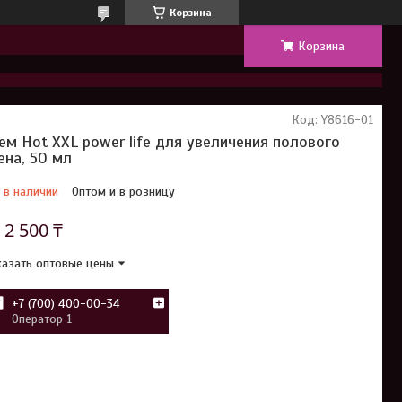
Корзина
Корзина
Код:
Y8616-01
ем Hot XXL power life для увеличения полового
ена, 50 мл
 в наличии
Оптом и в розницу
т
2 500 ₸
азать оптовые цены
+7 (700) 400-00-34
Оператор 1