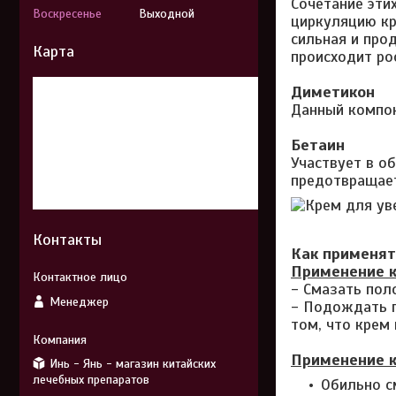
Сочетание эти
Воскресенье
Выходной
циркуляцию кр
сильная и про
Карта
происходит рос
Диметикон
Данный компо
Бетаин
Участвует в о
предотвращает
Контакты
Как применя
Применение к
- Смазать пол
Менеджер
- Подождать п
том, что крем 
Применение к
Инь - Янь - магазин китайских
лечебных препаратов
Обильно с