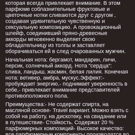
которая всегда привлекает внимание. В этом
парфюме соблазнительные фруктовые и
цветочные нотки сливаются друг с другом ,
создавая удивительную чувственную и
сексуальную композицию. А провокационный
шлейф, соединивший пряно-древесные
аккорды мгновенно выделяет свою
обладательницу из толпы и заставляет
оборачиваться ей в след очарованных мужчин.
Начальная нота: бергамот, мандарин, личи,
персик, солнечный аккорд. Нота ''сердца'':
слива, ландыш, жасмин, белая лилия. Конечная
нота: ветивер, амбра, мускус.Эффект:-
пробуждает энергию,- поднимает уверенность в
себе,- привлекает внимание представителей
противоположного пола.
Преимущества:- Не содержат спирта, на
масляной основе- Travel вариант. Можно взять с
собой на работу, на дискотеку, на свидание или
в путешествие- Стойкость. Содержат 20 %
парфюмерных композиций- Высокое качество:
все парфюмерные компоненты производятся во