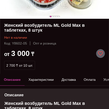
​​​​​​​Женский возбудитель ML Gold Max в
таблетках, 8 штук
Нет в наличии
Код: Y8602-05
Опт и розница
3 000
от
₸
2 700 ₸
от 10 шт.
Описание
Характеристики
Доставка
Оплата
Усл
Описание
Женский возбудитель ML Gold Max в
таблетках, 8 штук