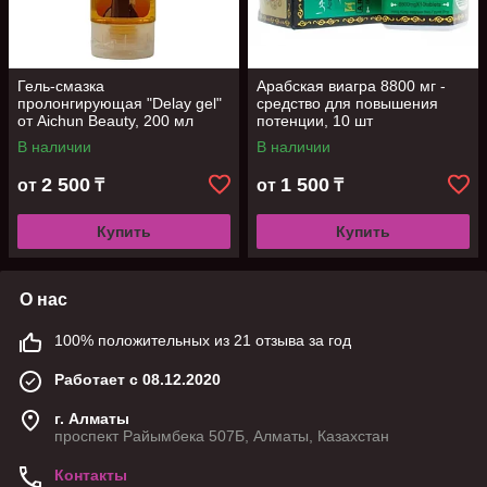
Гель-смазка
Арабская виагра 8800 мг -
пролонгирующая "Delay gel"
средство для повышения
от Aichun Beauty, 200 мл
потенции, 10 шт
В наличии
В наличии
2 500
1 500
от
₸
от
₸
Купить
Купить
О нас
100% положительных из 21 отзыва за год
Работает с 08.12.2020
г. Алматы
проспект Райымбека 507Б, Алматы, Казахстан
Контакты