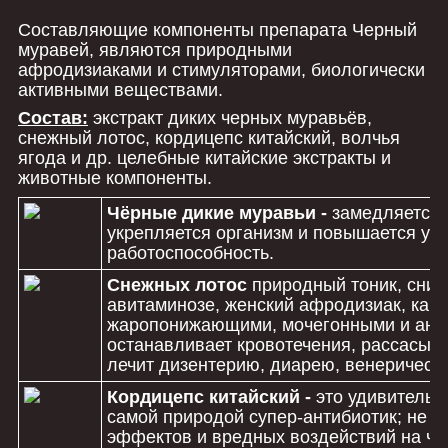
Составляющие компоненты препарата Черный
муравей, являются природными
афродизиаками и стимуляторами, биологически
активными веществами.
Состав:
экстракт диких черных муравьёв,
снежный лотос, кордицепс китайский, волчья
ягода и др. целебные китайские экстракты и
животные компоненты.
Чёрные дикие муравьи -
замедляется 
укрепляется организм и повышается ум
работоспособность.
Снежных лотос
природный тоник, сним
авитаминозе, женский афродизиак, кард
жаропонижающими, мочегонными и анти
останавливает кровотечения, рассасыв
лечит дизентерию, диарею, венерическ
Кордицепс китайский
-
это удивитель
самой природой супер-антибиотик; не 
эффектов и вредных воздействий на че