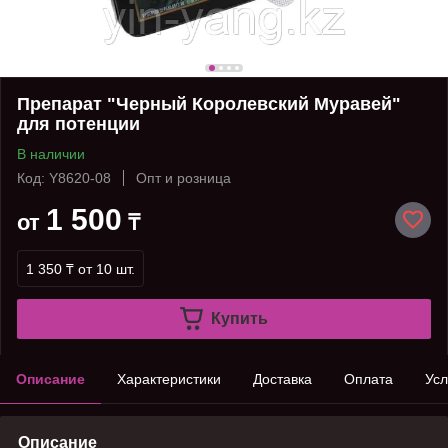
Препарат "Черный Королевский Муравей"
для потенции
В наличии
Код: Y8620-08
Опт и розница
1 500
от
₸
1 350 ₸
от 10 шт.
Купить
Описание
Характеристики
Доставка
Оплата
Усл
Описание