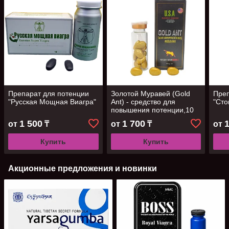
Препарат для потенции
Золотой Муравей (Gold
Преп
"Русская Мощная Виагра"
Ant) - средство для
"Сто
повышения потенции,10
шт
1 500
1 700
от
₸
от
₸
от
Купить
Купить
Акционные предложения и новинки