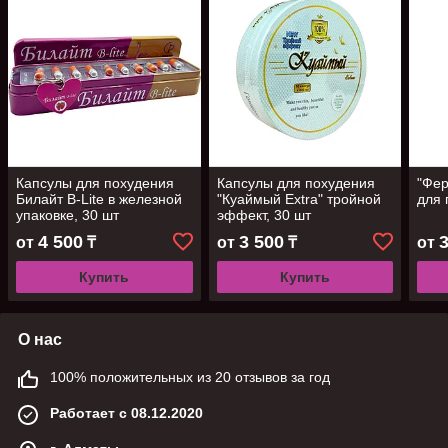
Капсулы для похудения
Капсулы для похудения
"Фер
Билайт B-Lite в железной
"Куаймый Extra" тройной
для 
упаковке, 30 шт
эффект, 30 шт
4 500
3 500
от
₸
от
₸
от
Купить
Купить
О нас
100% положительных из 20 отзывов за год
Работает с 08.12.2020