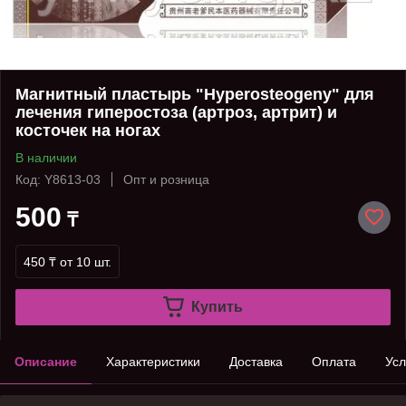
Магнитный пластырь "Hyperosteogeny" для
лечения гиперостоза (артроз, артрит) и
косточек на ногах
В наличии
Код: Y8613-03
Опт и розница
500
₸
450 ₸
от 10 шт.
Купить
Описание
Характеристики
Доставка
Оплата
Усл