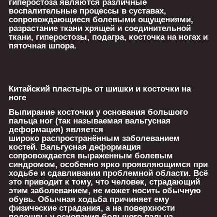
гиперостоза являются различные
воспалительные процессы в суставах,
сопровождающиеся болевыми ощущениями,
разрастание ткани хрящей и соединительной
ткани, гиперостозы, подагра, косточка на ногах и
пяточная шпора.
Китайский пластырь от шишки и косточки на
ноге
Выпирание косточки у основания большого
пальца ног (так называемая вальгусная
деформация) является
широко распространённым заболеванием
костей. Вальгусная деформация
сопровождается выраженным болевым
синдромом, особенно ярко проявляющимся при
ходьбе и сдавливании проблемной области. Всё
это приводит к тому, что человек, страдающий
этим заболеванием, не может носить обычную
обувь. Обычная ходьба причиняет ему
физические страдания, а на поверхности
подошвы у основания большого пальца