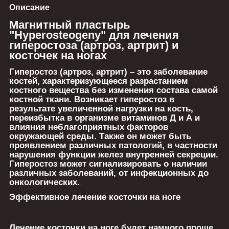
Описание
Магнитный пластырь
"Hyperosteogeny" для лечения
гиперостоза (артроз, артрит) и
косточек на ногах
Гиперостоз
(артроз, артрит)
– это заболевание
костей, характеризующееся разрастанием
костного вещества без изменения состава самой
костной ткани. Возникает гиперостоз в
результате увеличенной нагрузки на кость,
переизбытка в организме витаминов Д и А и
влияния неблагоприятных факторов
окружающей среды. Также он может быть
проявлением различных патологий, в частности
нарушения функции желез внутренней секреции.
Гиперостоз может сигнализировать о наличии
различных заболеваний, от инфекционных до
онкологических.
Эффективное лечение косточки на ноге
Лечение косточки на ноге будет намного проще,