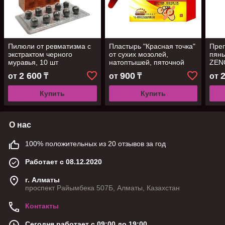
Пилюли от ревматизма с
Пластырь "Красная точка"
Преп
экстрактом черного
от сухих мозолей,
пян
муравья, 10 шт
натоптышей, пяточной
ZEN
шпоры, 10 шт
дефо
2 600
900
от
₸
от
₸
от
прот
Купить
Купить
О нас
100% положительных из 20 отзывов за год
Работает с 08.12.2020
г. Алматы
проспект Райымбека 507Б, Алматы, Казахстан
Контакты
Сегодня работает с 09:00 до 19:00