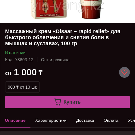
Массажный крем «Disaar – rapid relief» для
быстрого облегчения и снятия боли в
мышцах и суставах, 100 гр
В наличии
Код: Y8603-12
Опт и розница
1 000
от
₸
900 ₸
от 10 шт.
Купить
Описание
Характеристики
Доставка
Оплата
Усл