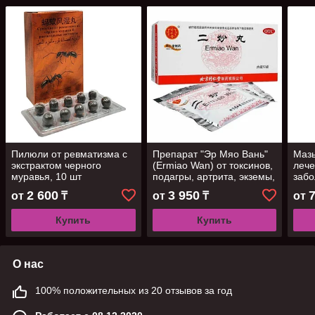
Пилюли от ревматизма с
Препарат "Эр Мяо Вань"
Мазь
экстрактом черного
(Ermiao Wan) от токсинов,
лече
муравья, 10 шт
подагры, артрита, экземы,
забо
грибковой инфекции, 12
2 600
3 950
от
₸
от
₸
от
пакетиков
Купить
Купить
О нас
100% положительных из 20 отзывов за год