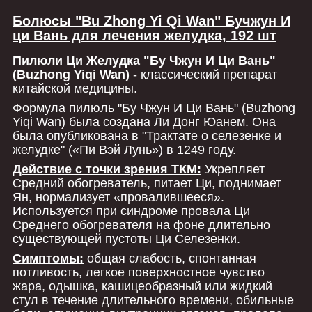
Болюсы "Bu Zhong Yi Qi Wan" Бучжун И
ци Вань для лечения желудка, 192 шт
Пилюли Ци Желудка "Бу Чжун И Ци Вань"
(Buzhong Yiqi Wan)
- классический препарат
китайской медицины.
Формула пилюль "Бу Чжун И Ци Вань" (Buzhong
Yiqi Wan) была создана Ли Донг Юанем. Она
была опубликована в "Трактате о селезенке и
желудке" («Пи Вэй Лунь») в 1249 году.
Действие с точки зрения ТКМ:
Укрепляет
Средний обогреватель, питает Ци, поднимает
Ян, нормализует «провалившееся».
Используется при синдроме провала Ци
Среднего обогревателя на фоне длительно
существующей пустоты Ци Селезенки.
Симптомы:
общая слабость, спонтанная
потливость, легкое поверхностное чувство
жара, одышка, кашицеобразный или жидкий
стул в течение длительного времени, обильные