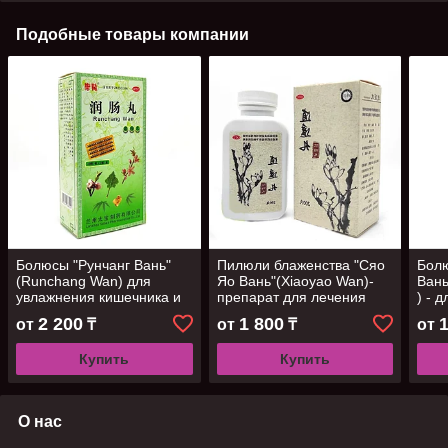
Подобные товары компании
Болюсы "Рунчанг Вань"
Пилюли блаженства "Сяо
Болю
(Runchang Wan) для
Яо Вань"(Xiaoyao Wan)-
Вань
увлажнения кишечника и
препарат для лечения
) - 
нормализация стула,192
печени, 200шт
шт
2 200
1 800
от
₸
от
₸
от
шт
Купить
Купить
О нас