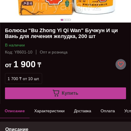
Болюсы "Bu Zhong Yi Qi Wan" Бучжун И ци
Вань для лечения желудка, 200 шт
В наличии
Код: Y8601-10
Опт и розница
1 900
от
₸
1 700 ₸
от 10 шт.
Купить
Описание
Характеристики
Доставка
Оплата
Усл
Описание