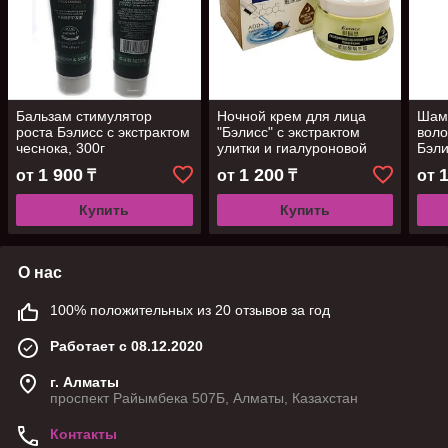
Бальзам стимулятор
Ночной крем для лица
Шам
роста Бэлисс с экстрактом
"Бэлисс" с экстрактом
воло
чеснока, 300г
улитки и гиалуроновой
Бэли
кислотой, 60 гр
1 900
1 200
от
₸
от
₸
от
Купить
Купить
О нас
100% положительных из 20 отзывов за год
Работает с 08.12.2020
г. Алматы
проспект Райымбека 507Б, Алматы, Казахстан
Контакты