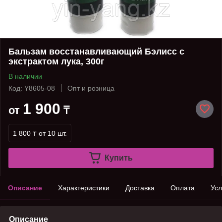
Бальзам восстанавливающий Бэлисс с
экстрактом лука, 300г
В наличии
Код: Y8605-08
Опт и розница
1 900
от
₸
1 800 ₸
от 10 шт.
Купить
Описание
Характеристики
Доставка
Оплата
Усл
Описание