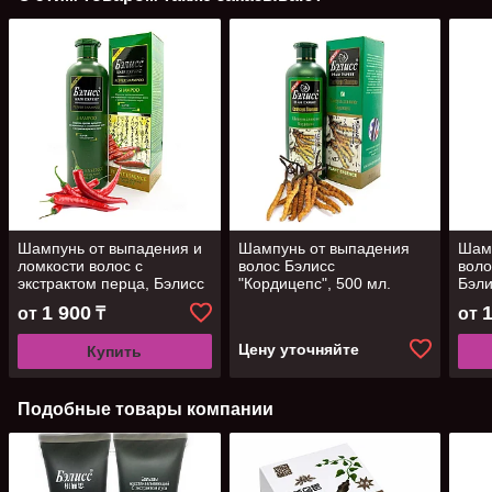
Шампунь от выпадения и
Шампунь от выпадения
Шам
ломкости волос с
волос Бэлисс
воло
экстрактом перца, Бэлисс
"Кордицепс", 500 мл.
Бэли
500 мл.
1 900
от
₸
от
Цену уточняйте
Купить
Подобные товары компании