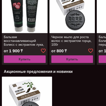
Бальзам
Черное мыло для роста
Бал
восстанавливающий
волос с экстрактом горца,
Бэли
Бэлисс с экстрактом лука,
100г
перц
300г
1 900
800
от
₸
от
₸
от
Купить
Купить
Акционные предложения и новинки