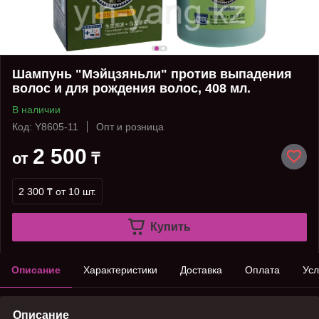
Шампунь "Мэйцзяньли" против выпадения
волос и для рождения волос, 408 мл.
В наличии
Код: Y8605-11
Опт и розница
2 500
от
₸
2 300 ₸
от 10 шт.
Купить
Описание
Характеристики
Доставка
Оплата
Усл
Описание