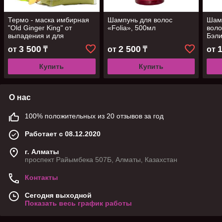
Термо - маска имбирная
Шампунь для волос
Шам
"Old Ginger King" от
«Folia», 500мл
воло
выпадения и для
Бэли
активного роста волос,
3 500
2 500
от
₸
от
₸
от
1000 мл
Купить
Купить
О нас
100% положительных из 20 отзывов за год
Работает с 08.12.2020
г. Алматы
проспект Райымбека 507Б, Алматы, Казахстан
Контакты
Сегодня выходной
Показать весь график работы