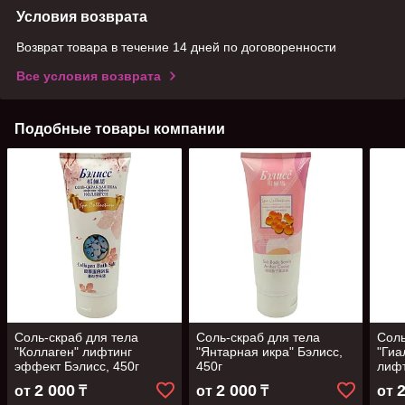
Условия возврата
Возврат товара в течение 14 дней по договоренности
Все условия возврата
Подобные товары компании
Соль-скраб для тела
Соль-скраб для тела
Соль
"Коллаген" лифтинг
"Янтарная икра" Бэлисс,
"Гиа
эффект Бэлисс, 450г
450г
лифт
450г
2 000
2 000
от
₸
от
₸
от