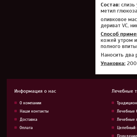
Состав:
слизь 
метил глюкоза
оливковое мас
дериват VC, н
Способ приме
кожей утром и
полного впиты
Наносить два 
Упаковка:
200
Информация о нас
Лечебные 
О компании
Традицион
Наши контакты
Лечебные 
Доставка
Лечебные 
Оплата
Целебный 
Похудение