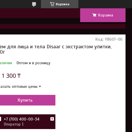
Корзина
Корзина
Код:
Y8607-06
ем для лица и тела Disaar с экстрактом улитки,
0г
аличии
Оптом и в розницу
т
1 300 ₸
азать оптовые цены
Купить
+7 (700) 400-00-34
Оператор 1