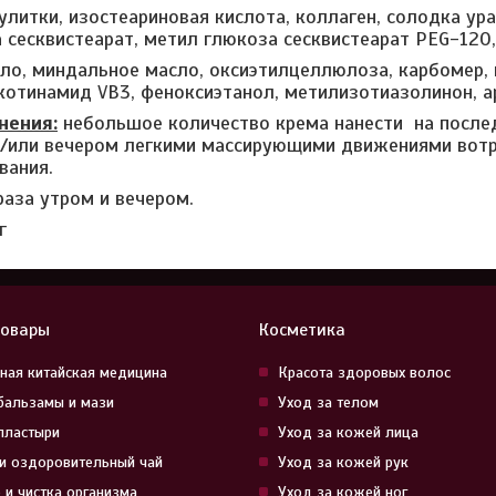
улитки, изостеариновая кислота, коллаген, солодка ура
 сесквистеарат, метил глюкоза сесквистеарат PEG-120,
ло, миндальное масло, оксиэтилцеллюлоза, карбомер, г
икотинамид VB3, феноксиэтанол, метилизотиазолинон, а
нения:
небольшое количество крема нанести на послед
/или вечером легкими массирующими движениями вотр
вания.
раза утром и вечером.
г
товары
Косметика
ная китайская медицина
Красота здоровых волос
бальзамы и мази
Уход за телом
пластыри
Уход за кожей лица
и оздоровительный чай
Уход за кожей рук
 и чистка организма
Уход за кожей ног