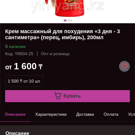
Крем массажный для похудения «3 дня - 3
сантиметра» (перец, имбирь), 200мл
В наличии
Код: Y8604-25
Опт и розница
1 600
от
₸
1 500 ₸
от 10 шт.
Купить
Описание
Характеристики
Доставка
Оплата
Усл
Описание