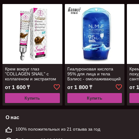
Крем вокруг глаз
Гиалуроновая кислота
Кре
"COLLAGEN SNAIL" с
95% для лица и тела
поху
коллагеном и экстрактом
Бэлисс - омолаживающий
сант
улитки, 20 мл
лифтинг-эффект, 300мл
чай)
1 600
1 800
от
₸
от
₸
от
Купить
Купить
О нас
100% положительных из 21 отзыва за год