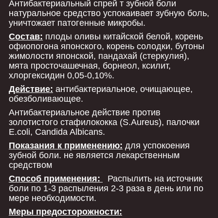
Антибактериальный спрей т зубной боли
натуральное средство успокаивает зубную боль,
уничтожает патогенные микробы.
Состав:
плоды оливы китайской белой, корень
офиопогона японского, корень солодки, бутоны
жимолости японской, пандахай (стеркулия),
мята просточашечная, борнеол, ксилит,
хлоргексидин 0,05-0,10%.
Действие:
антибактериальное, очищающее,
обезболивающее.
Антибактериальное действие против
золотистого стафилококка (S.Aureus), палочки
E.coli, Candida Albicans.
Показания к применению:
для успокоения
зубной боли. не является лекарственным
средством
Способ применения:
Распылить на источник
боли по 1-3 распыления 2-3 раза в день или по
мере необходимости.
Меры предосторожности: