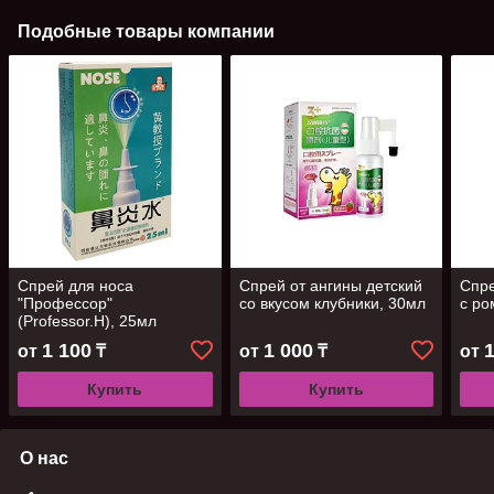
Подобные товары компании
Спрей для носа
Спрей от ангины детский
Спре
"Профессор"
со вкусом клубники, 30мл
с ро
(Professor.H), 25мл
1 100
1 000
от
₸
от
₸
от
Купить
Купить
О нас