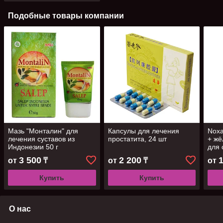
Подобные товары компании
Мазь "Монталин" для
Капсулы для лечения
Noxa
лечения суставов из
простатита, 24 шт
+ жё
Индонезии 50 г
для 
позв
3 500
2 200
от
₸
от
₸
от
Купить
Купить
О нас