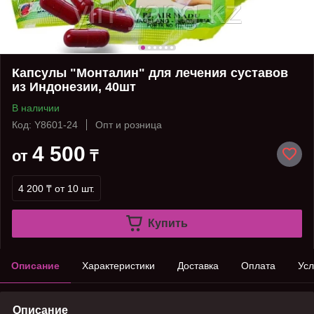
Капсулы "Монталин" для лечения суставов
из Индонезии, 40шт
В наличии
Код: Y8601-24
Опт и розница
4 500
от
₸
4 200 ₸
от 10 шт.
Купить
Описание
Характеристики
Доставка
Оплата
Усл
Описание