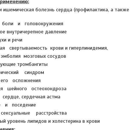
применению:
и ишемическая болезнь сердца (профилактика, а также
 боли и головокружения
е внутричерепное давление
ухи и речи
я свертываемость крови и гиперлинидемия,
 эмболия мозговых сосудов
рующие тромбангиты
рический синдром
 его осложнения
ия шейного остеохондроза
сердце, сердечная астма
е и поседение
 сексуальные расстройства
й уровень липидов и холестерина в крови
нения: