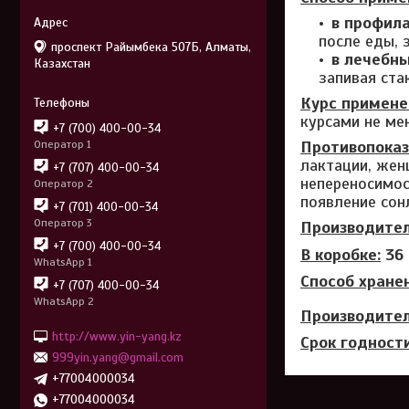
в профила
после еды, 
проспект Райымбека 507Б, Алматы,
в лечебны
Казахстан
запивая ста
Курс примене
курсами не мен
+7 (700) 400-00-34
Противопоказ
Оператор 1
лактации, жен
+7 (707) 400-00-34
непереносимос
Оператор 2
появление сонл
+7 (701) 400-00-34
Оператор 3
Производител
+7 (700) 400-00-34
В коробке:
36 
WhatsApp 1
Способ хране
+7 (707) 400-00-34
WhatsApp 2
Производител
http://www.yin-yang.kz
Срок годности
999yin.yang@gmail.com
+77004000034
+77004000034