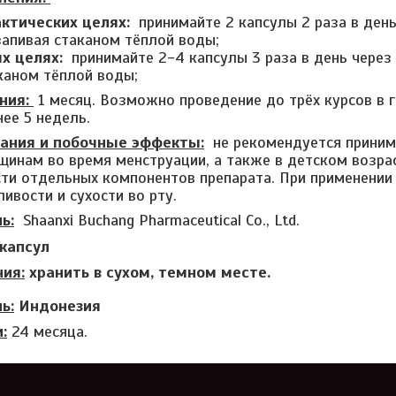
ктических целях:
принимайте 2 капсулы 2 раза в ден
запивая стаканом тёплой воды;
х целях:
принимайте 2-4 капсулы 3 раза в день через
каном тёплой воды;
ния:
1 месяц. Возможно проведение до трёх курсов в 
ее 5 недель.
ания и побочные эффекты:
не рекомендуется приним
щинам во время менструации, а также в детском возрас
ти отдельных компонентов препарата. При применении
ивости и сухости во рту.
ь:
Shaanxi Buchang Pharmaceutical Co., Ltd.
капсул
ния:
хранить в сухом, темном месте.
ь:
Индонезия
:
24 месяца.