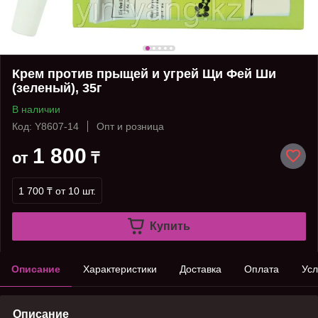
Крем против прыщей и угрей Щи Фей Ши
(зеленый), 35г
В наличии
Код: Y8607-14
Опт и розница
1 800
от
₸
1 700 ₸
от 10 шт.
Купить
Описание
Характеристики
Доставка
Оплата
Усл
Описание