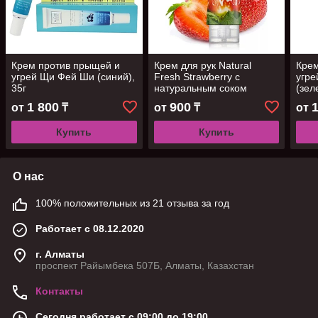
Крем против прыщей и
Крем для рук Natural
Крем
угрей Щи Фей Ши (синий),
Fresh Strawberry с
угр
35г
натуральным соком
(зел
Клубники и маслом Ши,
1 800
900
от
₸
от
₸
от
100г
Купить
Купить
О нас
100% положительных из 21 отзыва за год
Работает с 08.12.2020
г. Алматы
проспект Райымбека 507Б, Алматы, Казахстан
Контакты
Сегодня работает с 09:00 до 19:00