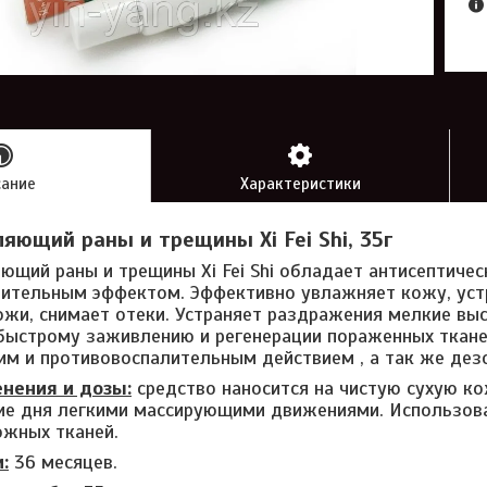
сание
Характеристики
яющий раны и трещины Xi Fei Shi, 35г
щий раны и трещины Xi Fei Shi обладает антисептичес
ительным эффектом. Эффективно увлажняет кожу, уст
ожи, снимает отеки. Устраняет раздражения мелкие выс
быстрому заживлению и регенерации пораженных ткан
м и противовоспалительным действием , а так же де
нения и дозы:
средство наносится на чистую сухую к
ние дня легкими массирующими движениями. Использов
ожных тканей.
:
36 месяцев.