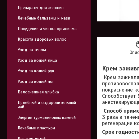
Препараты для женщин
Лечебные бальзамы и мази
Похудение и чистка организма
Красота здоровых волос
Уход за телом
Опи
Уход за кожей лица
Крем заживл
Уход за кожей рук
Крем заживляю
Уход за кожей ног
противовоспал
покраснение к
Белоснежная улыбка
Способствует 
анестезирующи
Целебный и оздоровительный
чай
Способ приме
3 раза в тече
Энергия турмалиновых камней
регенерации к
Лечебные пластыри
Срок годности
Все для детей