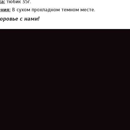
а:
тюбик 35г.
ния:
В сухом прохладном темном месте.
оровье с нами!