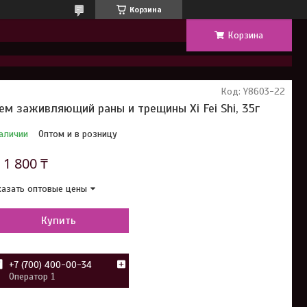
Корзина
Корзина
Код:
Y8603-22
ем заживляющий раны и трещины Xi Fei Shi, 35г
аличии
Оптом и в розницу
т
1 800 ₸
азать оптовые цены
Купить
+7 (700) 400-00-34
Оператор 1