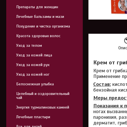
Препараты для женщин
Лечебные бальзамы и мази
Похудение и чистка организма
Красота здоровых волос
Уход за телом
Опи
Уход за кожей лица
Крем от гриб
Уход за кожей рук
Крем от грибк
Уход за кожей ног
Применение пр
Состав:
кислот
Белоснежная улыбка
бензойная кис
Целебный и оздоровительный
Меры предос
чай
Показания к 
Энергия турмалиновых камней
ногах вызванн
паронихия, ра
Лечебные пластыри
дерматит, гри
Все для детей