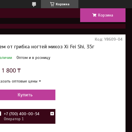
Корзина
Корзина
Код:
Y8609-04
ем от грибка ногтей микоз Xi Fei Shi, 35г
аличии
Оптом и в розницу
т
1 800 ₸
азать оптовые цены
Купить
+7 (700) 400-00-34
Оператор 1