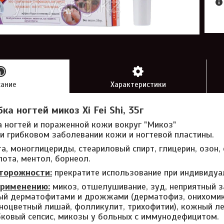
сание
Характеристики
ка ногтей микоз Xi Fei Shi, 35г
а ногтей и пораженной кожи вокруг "Микоз"
и грибковом заболевании кожи и ногтевой пластины.
а, моноглицериды, стеариловый спирт, глицерин, озон,
лота, ментол, борнеол.
торожности:
прекратите использование при индивидуа
применению:
микоз, отшелушивание, зуд, неприятный за
ый дерматофитами и дрожжами (дерматофиз, онихомик
зноцветный лишай, фолликулит, трихофитии), кожный л
бковый сепсис, микозы у больных с иммунодефицитом.