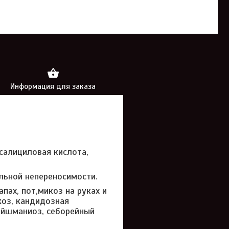
Информация для заказа
 салициловая кислота,
льной непереносимости.
пах, пот,микоз на руках и
оз, кандидозная
ейшманиоз, себорейный