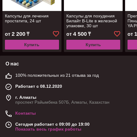
Капсулы для лечения
Капсулы для похудения
Преп
простатита, 24 шт
Билайт B-Lite в железной
Пян
упаковке, 30 шт
YA P
арте
2 200
4 500
от
₸
от
₸
от
40 ш
Купить
Купить
О нас
100% положительных из 21 отзыва за год
Работает с 08.12.2020
г. Алматы
проспект Райымбека 507Б, Алматы, Казахстан
Контакты
Сегодня работает с 09:00 до 19:00
Показать весь график работы