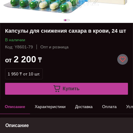
Капсулы для снижения сахара в крови, 24 шт
В наличии
Код: Y8601-79
Опт и розница
2 200
от
₸
1 950 ₸
от 10 шт.
Купить
Описание
Характеристики
Доставка
Оплата
Усл
Описание