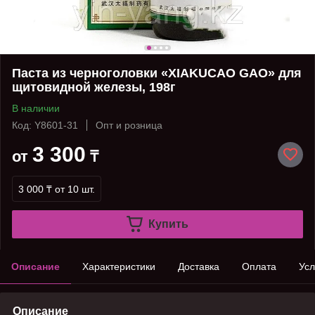
Паста из черноголовки «XIAKUCAO GAO» для
щитовидной железы, 198г
В наличии
Код: Y8601-31
Опт и розница
3 300
от
₸
3 000 ₸
от 10 шт.
Купить
Описание
Характеристики
Доставка
Оплата
Усл
Описание