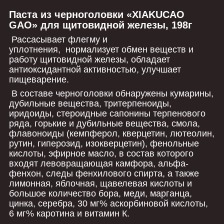
Паста из черноголовки «XIAKUCAO
GAO» для щитовидной железы, 198г
Рассасывает флегму и
уплотнения, нормализует обмен веществ и
работу щитовидной железы, обладает
антиоксидантной активностью, улучшает
пищеварение.
В составе черноголовки обнаружены кумарины,
дубильные вещества, тритерпеноиды,
иридоиды, стероидные сапонины терпенового
ряда, горькие и дубильные вещества, смола,
флавоноиды (кемпферол, кверцетин, лютеолин,
рутин, гиперозид, изокверцетин), фенольные
кислоты, эфирное масло, в состав которого
входят левовращающая камфора, альфа-
фенхон, следы фенхилового спирта, а также
лимонная, яблочная, щавелевая кислоты и
большое количество бора, меди, марганца,
цинка, серебра, 30 мг% аскорбиновой кислоты,
6 мг% каротина и витамин К.