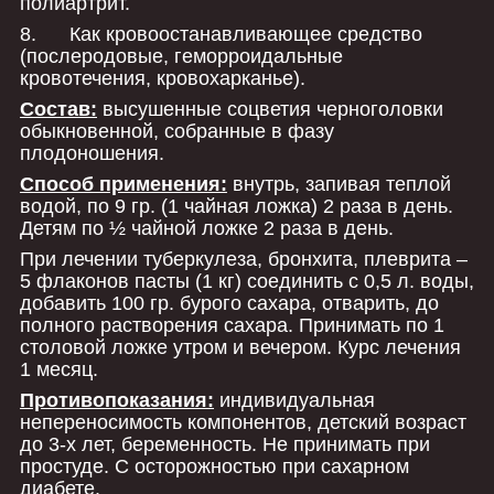
полиартрит.
8. Как кровоостанавливающее средство
(послеродовые, геморроидальные
кровотечения, кровохарканье).
Состав:
высушенные соцветия черноголовки
обыкновенной, собранные в фазу
плодоношения.
Способ применения:
внутрь, запивая теплой
водой, по 9 гр. (1 чайная ложка) 2 раза в день.
Детям по ½ чайной ложке 2 раза в день.
При лечении туберкулеза, бронхита, плеврита –
5 флаконов пасты (1 кг) соединить с 0,5 л. воды,
добавить 100 гр. бурого сахара, отварить, до
полного растворения сахара. Принимать по 1
столовой ложке утром и вечером. Курс лечения
1 месяц.
Противопоказания:
индивидуальная
непереносимость компонентов, детский возраст
до 3-х лет, беременность. Не принимать при
простуде. С осторожностью при сахарном
диабете.