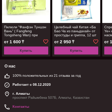
Пилюли "Фанфэн Туншэн
Целебный чай Китая «Ба
Спре
Вань" ( Fangfeng
Бао Ча из паньдахай» от
Ye» 
Tongsheng Wan) при
простуды и гриппа, 12 шт
насм
простуде, ангине и
1 600
2 950
от
₸
от
₸
от
гриппе, 10 пакетиков
Купить
Купить
О нас
100% положительных из 21 отзыва за год
Работает с 08.12.2020
г. Алматы
проспект Райымбека 507Б, Алматы, Казахстан
Контакты