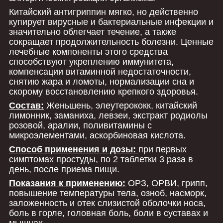
Китайский антигриппин мягко, но действенно
купирует вирусные и бактериальные инфекции и
значительно облегчает течение, а также
сокращает продолжительность болезни. Ценные
лечебные компоненты этого средства
способствуют укреплению иммунитета,
компенсации витаминной недостаточности,
снятию жара и ломоты, нормализации сна и
скорому восстановлению крепкого здоровья.
Состав:
Женьшень, элеутерококк, китайский
лимонник, заманиха, левзеи, экстракт родиолы
розовой, аралии, поливитамины с
микроэлементами, аскорбиновая кислота.
Способ применения и дозы:
при первых
симптомах простуды, по 2 таблетки 3 раза в
день, после приема пищи.
Показания к применению:
ОРЗ, ОРВИ, грипп,
повышение температуры тела, озноб, насморк,
заложенность и отек слизистой оболочки носа,
боль в горле, головная боль, боли в суставах и
мышцах.