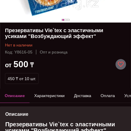
Презервативы Vie`tex с эластичными
усиками "Возбуждающий эффект"
Нет в наличии
Код: Y8616-05
Опт и розница
500
от
₸
450 ₸
от 10 шт.
Описание
Характеристики
Доставка
Оплата
Усл
Описание
Презервативы Vie`tex с эластичными
усиками "Возбуждающий эффект"