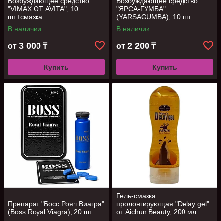
Возбуждающее средство
Возбуждающее средство
"VIMAX ОТ AVITA", 10
"ЯРСА-ГУМБА"
шт+смазка
(YARSAGUMBA), 10 шт
В наличии
В наличии
3 000
2 200
от
₸
от
₸
Купить
Купить
Гель-смазка
Препарат "Босс Роял Виагра"
пролонгирующая "Delay gel"
(Boss Royal Viagra), 20 шт
от Aichun Beauty, 200 мл