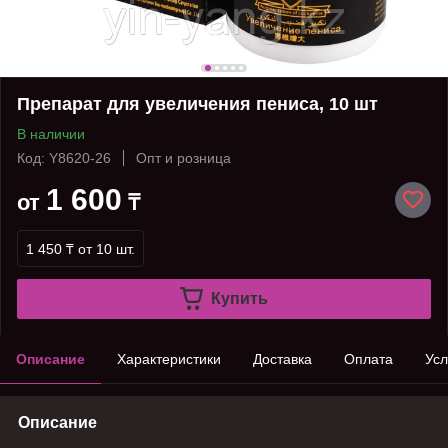
Препарат для увеличения пениса, 10 шт
В наличии
Код: Y8620-26
Опт и розница
1 600
от
₸
1 450 ₸
от 10 шт.
Купить
Описание
Характеристики
Доставка
Оплата
Усл
Описание