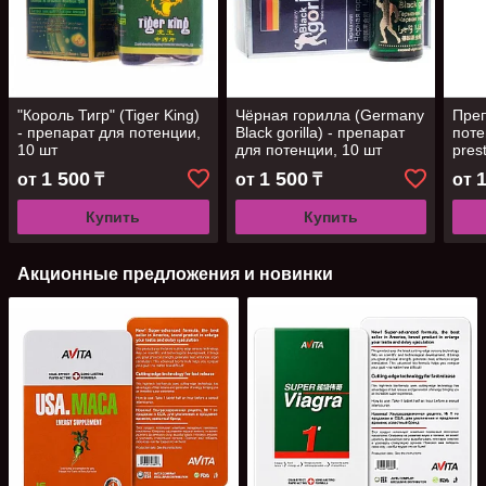
"Король Тигр" (Tiger King)
Чёрная горилла (Germany
Пре
- препарат для потенции,
Black gorilla) - препарат
поте
10 шт
для потенции, 10 шт
prest
1 500
1 500
от
₸
от
₸
от
Купить
Купить
Акционные предложения и новинки