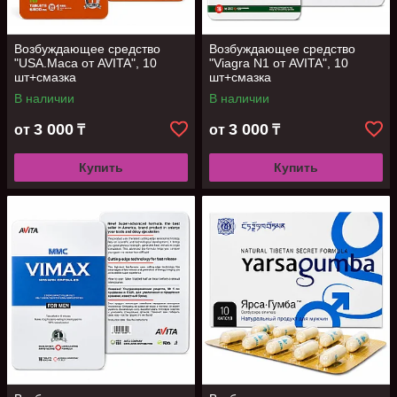
Возбуждающее средство
Возбуждающее средство
"USA.Maca от AVITA", 10
"Viagra N1 от AVITA", 10
шт+смазка
шт+смазка
В наличии
В наличии
3 000
3 000
от
₸
от
₸
Купить
Купить