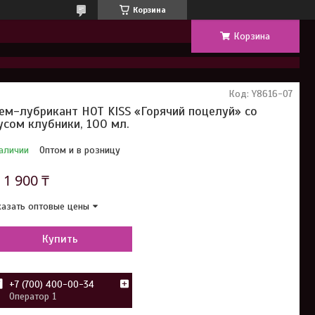
Корзина
Корзина
Код:
Y8616-07
ем-лубрикант HOT KISS «Горячий поцелуй» со
усом клубники, 100 мл.
аличии
Оптом и в розницу
т
1 900 ₸
азать оптовые цены
Купить
+7 (700) 400-00-34
Оператор 1