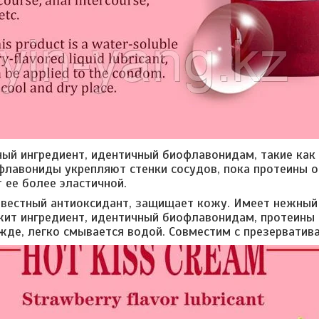
ый ингредиент, идентичный биофлавонидам, такие как 
флавониды укрепляют стенки сосудов, пока протеины 
 ее более эластичной.
известный антиоксидант, защищает кожу. Имеет нежн
ит ингредиент, идентичный биофлавонидам, протеины 
жде, легко смывается водой. Совместим с презерватив