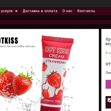
 услуги
Доставка и оплата
О нас
Контакты
Кр
вк
В н
о
Пок