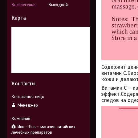
Воскресенье
Выходной
Карта
Содержит ценн
витамин С.Био
кожи и делают
Контакты
Витамин С – 
эффект.Содерж
следов на оде
Менеджер
Инь - Янь - магазин китайских
лечебных препаратов