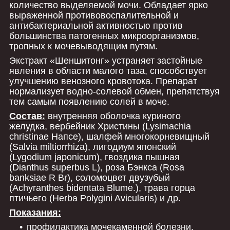
количество выделяемой мочи. Обладает ярко
выраженной противовоспалительной и
антибактериальной активностью против
большинства патогенных микроорганизмов,
тропных к мочевыводящим путям.
Экстракт «Шеншитонг» устраняет застойные
явления в области малого таза, способствует
улучшению венозного кровотока. Препарат
нормализует водно-солевой обмен, препятствуя
тем самым появлению солей в моче.
Состав:
внутренняя оболочка куриного
желудка, вербейник Христины (Lysimachia
christinae Напсе), шалфей многокорневищный
(Salvia miltiorrhiza), лигодиум японский
(Lygodium japonicum), гвоздика пышная
(Dianthus superbus L), роза Бэнкса (Rosa
banksiae R Br), соломоцвет двузубый
(Achyranthes bidentata Blume.), трава горца
птичьего (Herba Polygini Avicularis) и др.
Показания:
профилактика мочекаменной болезни,