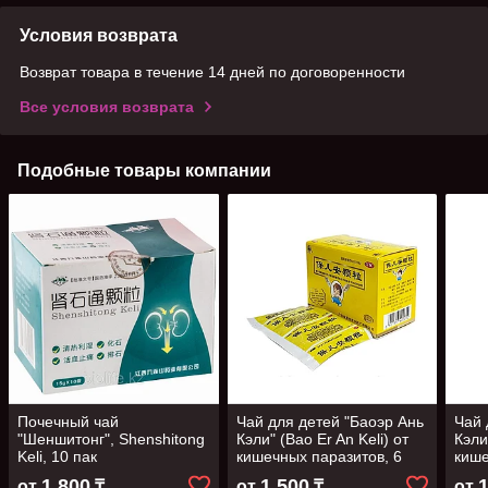
Условия возврата
Возврат товара в течение 14 дней по договоренности
Все условия возврата
Подобные товары компании
Почечный чай
Чай для детей "Баоэр Ань
Чай 
"Шеншитонг", Shenshitong
Кэли" (Bao Er An Keli) от
Кэли
Keli, 10 пак
кишечных паразитов, 6
кише
пак
пак
1 800
1 500
от
₸
от
₸
от