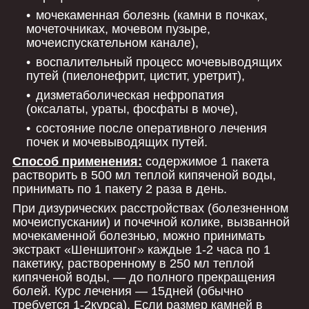
мочекаменная болезнь (камни в почках,
мочеточниках, мочевом пузыре,
мочеиспускательном канале),
воспалительный процесс мочевыводящих
путей (пиелонефрит, цистит, уретрит),
дизметаболическая нефропатия
(оксалаты, ураты, фосфаты в моче),
состояние после оперативного лечения
почек и мочевыводящих путей.
Способ применения:
содержимое 1 пакета
растворить в 500 мл теплой кипяченой воды,
принимать по 1 пакету 2 раза в день.
При дизурических расстройствах (болезненном
мочеиспускании) и почечной колике, вызванной
мочекаменной болезнью, можно принимать
экстракт «Шеншитонг» каждые 1-2 часа по 1
пакетику, растворенному в 250 мл теплой
кипяченой воды, — до полного прекращения
болей. Курс лечения — 15дней (обычно
требуется 1-2курса). Если размер камней в