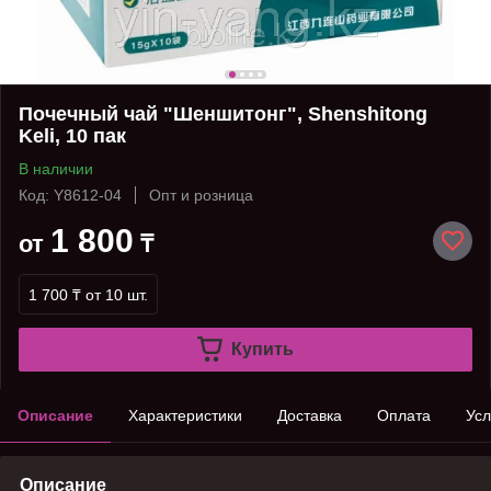
Почечный чай "Шеншитонг", Shenshitong
Keli, 10 пак
В наличии
Код: Y8612-04
Опт и розница
1 800
от
₸
1 700 ₸
от 10 шт.
Купить
Описание
Характеристики
Доставка
Оплата
Усл
Описание