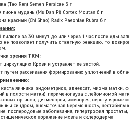
ка (Tao Ren) Semen Persicae 6 г
 пиона мудань (Mu Dan Pi) Cortex Moutan 6 г
на красный (Chi Shao) Radix Paeoniae Rubra 6 г
нения:
1 пилюле за 30 минут до или через 1 час после еды за
то не позволяет получить ответную реакцию, то дозиро
ем.
очки зрения ТКМ:
т циркуляцию Крови и устраняет ее застой.
ет путем рассеивания формированию уплотнений в обла
применению:
 киста яичника, эндометриоз, аднексит, миома матки, 
ий в полости матки), перименопауза с лейомиомой мат
азовых органов, дисменорея, аменорея, нерегулярные м
ьный синдром, внематочная беременность, нестабильн
е, послеродовые заболевания, гипертрофия простаты,
остишемическое поражение мозга и склеродерма.