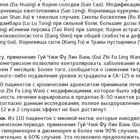
еня (Da Huang) и Корня солодки (Gan Cao). Модификаци
рневища ежеголовника (San Leng), Корневища куркумы 
uan Shan Jia) в тяжелых случаях; Смолы босвеллии (Ru X
дамбара (Lu Lu Tong) при сильной боли; большие дозы 
ng) иСемени персика (Tao Ren) при запоре; Корня астрага
елковолосистого (Dang Shen) при общей слабости и де
ng Gui), Корневища сыти (Xiang Fu) и Травы пустырника 
у, применение Гуй Чжи Фу Лин Вань (Gui Zhi Fu Ling Wa
дометриозом позволило контролировать заболевание и
чем 7 месяцев. Более того, сообщается о снижении тит
акого-либо подавления уровня эстрадиола и СА-125 в п
0 пациентов с хроническим аднекситом принимали лече
Gui Zhi Fu Ling Wan) с модификациями, которое было эф
ость лечения варьировала в пределах 8-50 пакетов ра
 согласно данным исследования, полное выздоровление 
12 и в 2 случаях эффект не был достигнут.
ки.
Из 110 пациенток с миомой матки, которые находил
ическом периоде, применение Гуй Чжи Фу Лин Вань (Gui
 гиперменорее и дисменорее в более чем 90% случаев
зительно, в 60% случаев. Это позволило предположить