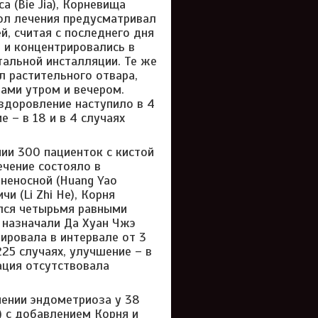
а (Bie Jia), Корневища
кол лечения предусматривал
й, считая с последнего дня
 и концентрировались в
тальной инсталляции. Те же
 растительного отвара,
ами утром и вечером.
здоровление наступило в 4
 – в 18 и в 4 случаях
нии 300 пациенток с кистой
ечение состояло в
бненосной (Huang Yao
чи (Li Zhi He), Корня
ался четырьмя равными
, назначали Да Хуан Чжэ
ировала в интервале от 3
25 случаях, улучшение – в
ация отсутствовала
ении эндометриоза у 38
n) с добавлением Корня и