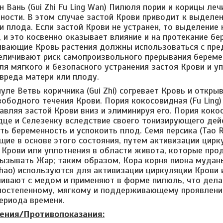
 Вань (Gui Zhi Fu Ling Wan) Пилюля пории и корицы леч
ности. В этом случае застой Крови приводит к выделе
и плода. Если застой Крови не устранен, то выделение
 и это косвенно оказывает влияние и на протекание бе
ивающие Кровь растения должны использоваться с пр
величивают риск самопроизвольного прерывания берем
ля мягкого и безопасного устранения застоя Крови и у
 вреда матери или плоду.
уле Ветвь коричника (Gui Zhi) согревает Кровь и откры
вободного течения Крови. Пория кокосовидная (Fu Lin
авляя застой Крови вниз и элиминируя его. Пория кокос
дце и Селезенку вследствие своего тонизирующего дей
ть беременность и успокоить плод. Семя персика (Tao R
щие в основе этого состояния, путем активизации цирк
й Крови или уплотнения в области живота, которые пр
вызывать Жар; таким образом, Кора корня пиона мудань
 Shao) используются для активизации циркуляции Крови 
ивают с медом и применяют в форме пилюль, что делае
постепенному, мягкому и поддерживающему проявлению
ериода времени.
ения/Противопоказания: