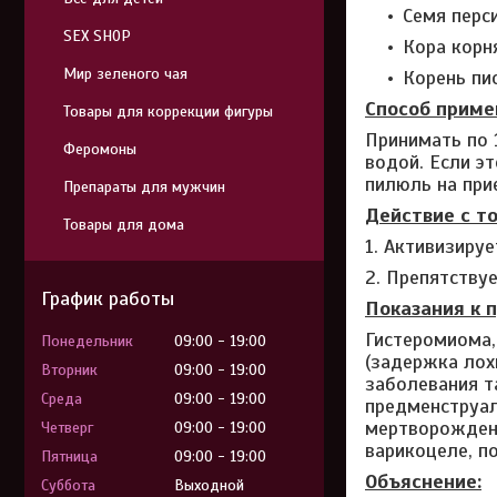
Семя перси
SEX SHOP
Кора корня
Мир зеленого чая
Корень пио
Способ приме
Товары для коррекции фигуры
Принимать по 
Феромоны
водой. Если э
пилюль на при
Препараты для мужчин
Действие с т
Товары для дома
1. Активизируе
2. Препятству
График работы
Показания к 
Гистеромиома,
Понедельник
09:00
19:00
(задержка лох
Вторник
09:00
19:00
заболевания т
Среда
09:00
19:00
предменструал
мертворождени
Четверг
09:00
19:00
варикоцеле, п
Пятница
09:00
19:00
Объяснение:
Суббота
Выходной