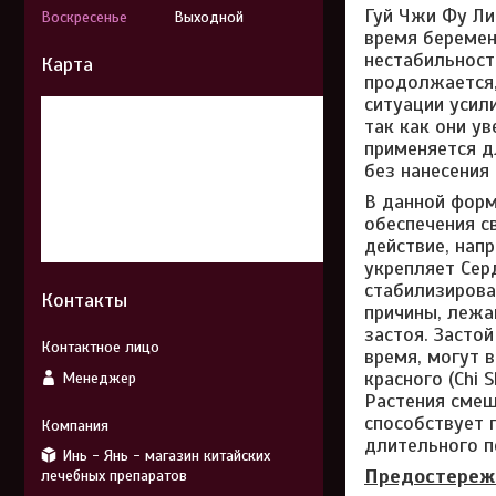
Гуй Чжи Фу Лин
Воскресенье
Выходной
время беремен
нестабильност
Карта
продолжается,
ситуации усил
так как они у
применяется д
без нанесения
В данной форм
обеспечения с
действие, напр
укрепляет Сер
стабилизирова
Контакты
причины, лежа
застоя. Засто
время, могут 
красного (Chi
Менеджер
Растения смеш
способствует 
длительного п
Инь - Янь - магазин китайских
Предостереж
лечебных препаратов