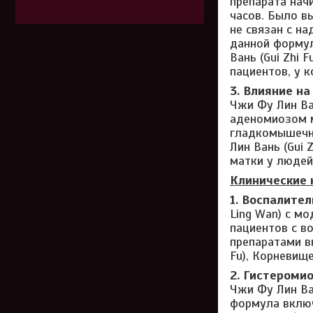
препарата нач
часов. Было в
не связан с н
данной формул
Вань (Gui Zhi
пациентов, у 
3. Влияние на
Чжи Фу Лин Ван
аденомиозом м
гладкомышечно
Лин Вань (Gui
матки у людей
Клинические 
1. Воспалите
Ling Wan) с м
пациентов с в
препаратами в
Fu), Корневище
2. Гистероми
Чжи Фу Лин Ва
формула включ