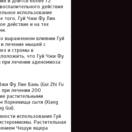
ия и длится более 72
овоспалительного действия
ельное использование
е того, Гуй Чжи Фу Лин
ое действие и на тех
ем.
о выраженном влиянии Гуй
у и лечение мышей с
ез и стромы в
дположить, что Гуй Чжи Фу
м при лечении аденомиоза
жи Фу Лин Вань (Gui Zhi Fu
 при лечении 200
ние растительными
 Корневища сыти (Xiang
g Gui).
ности использования Гуй
 гистеромиомы. Растительная
влением Чешуи ящера