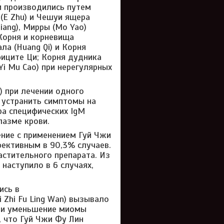
и производились путем
(E Zhu) и Чешуи ящера
iang), Мирры (Mo Yao)
Корня и корневища
ла (Huang Qi) и Корня
фиците Ци; Корня дудника
(Yi Mu Cao) при нерегулярных
n) при лечении одного
 устранить симптомы на
ра специфических IgM
лазме крови.
ние с применением Гуй Чжи
фективным в 90,3% случаев.
стительного препарата. Из
наступило в 6 случаях,
ись в
 Zhi Fu Ling Wan) вызывало
, и уменьшение миомы
, что Гуй Чжи Фу Лин