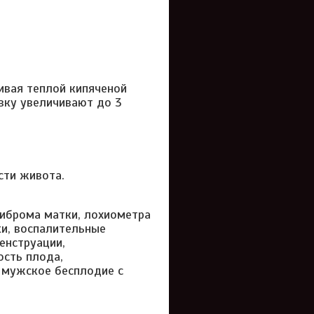
пивая теплой кипяченой
вку увеличивают до 3
сти живота.
фиброма матки, лохиометра
ки, воспалительные
енструации,
ость плода,
 мужское бесплодие с