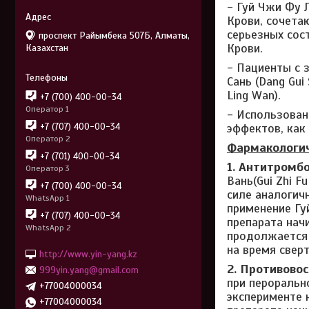
- Гуй Чжи Фу Л
Крови, сочета
серьезных сос
проспект Райымбека 507Б, Алматы,
Крови.
Казахстан
- Пациенты с 
Сань (Dang Gui
Ling Wan).
+7 (700) 400-00-34
Оператор 1
- Использован
эффектов, как
+7 (707) 400-00-34
Оператор 2
Фармакологич
+7 (701) 400-00-34
1. Антитромб
Оператор 3
Вань(Gui Zhi 
+7 (700) 400-00-34
силе аналогич
WhatsApp 1
применение Гуй
+7 (707) 400-00-34
препарата нач
WhatsApp 2
продолжается 
на время свер
http://www.yin-yang.kz
2. Противово
999yin.yang@gmail.com
при пероральн
+77004000034
эксперименте 
+77004000034