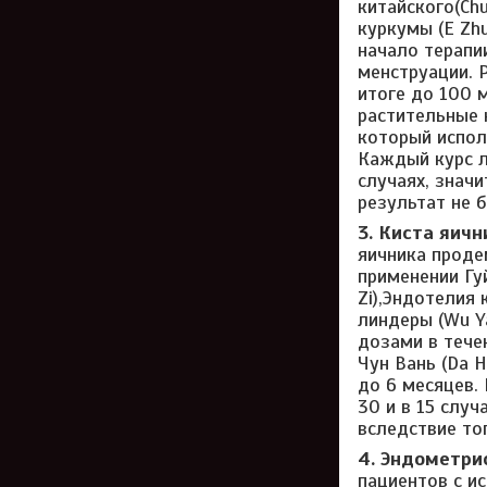
китайского(Chu
куркумы (E Zh
начало терапи
менструации. 
итоге до 100 
растительные 
который испол
Каждый курс л
случаях, значи
результат не 
3. Киста яичн
яичника проде
применении Гуй
Zi),Эндотелия к
линдеры (Wu Y
дозами в тече
Чун Вань (Da 
до 6 месяцев.
30 и в 15 слу
вследствие то
4. Эндометрио
пациентов с ис