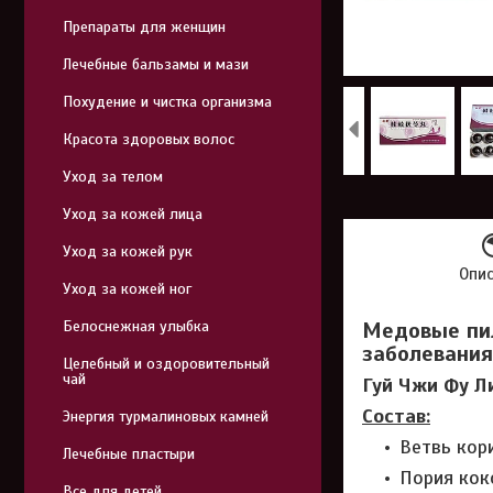
Препараты для женщин
Лечебные бальзамы и мази
Похудение и чистка организма
Красота здоровых волос
Уход за телом
Уход за кожей лица
Уход за кожей рук
Опи
Уход за кожей ног
Белоснежная улыбка
Медовые пил
заболевания
Целебный и оздоровительный
чай
Гуй Чжи Фу Ли
Состав:
Энергия турмалиновых камней
Ветвь кори
Лечебные пластыри
Пория коко
Все для детей