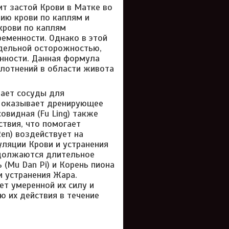
ит застой Крови в Матке во
нию крови по каплям и
 крови по каплям
ременности. Однако в этой
едельной осторожностью,
енности. Данная формула
плотнений в области живота
вает сосуды для
g) оказывает дренирующее
овидная (Fu Ling) также
ствия, что помогает
en) воздействует на
уляции Крови и устранения
одолжаются длительное
 (Mu Dan Pi) и Корень пиона
и устранения Жара.
т умеренной их силу и
 их действия в течение