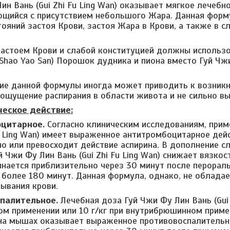
ин Вань (Gui Zhi Fu Ling Wan) оказывает мягкое лечебн
ющийся с присутствием небольшого Жара. Данная форм
тояний застоя Крови, застоя Жара в Крови, а также в с
застоем Крови и слабой конституцией должны использ
 Shao Yao San) Порошок дудника и пиона вместо Гуй Чжи
ие данной формулы иногда может приводить к возник
 ощущение распирания в области живота и не сильно в
еское действие:
оцитарное.
Согласно клиническим исследованиям, прим
Fu Ling Wan) имеет выраженное антитромбоцитарное дейс
но или превосходит действие аспирина. В дополнение сл
 Чжи Фу Лин Вань (Gui Zhi Fu Ling Wan) снижает вязкос
инается приблизительно через 30 минут после перорал
более 180 минут. Данная формула, однако, не облада
тывания крови.
спалительное.
Лечебная доза Гуй Чжи Фу Лин Вань (Gui Z
ом применении или 10 г/кг при внутрибрюшинном примен
на мышах оказывает выраженное противовоспалительно