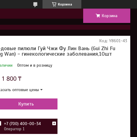
Корзина
Корзина
Код:
Y8601-43
довые пилюли Гуй Чжи Фу Лин Вань (Gui Zhi Fu
ng Wan) - гинекологические заболевания,10шт
аличии
Оптом и в розницу
т
1 800 ₸
азать оптовые цены
Купить
+7 (700) 400-00-34
Оператор 1