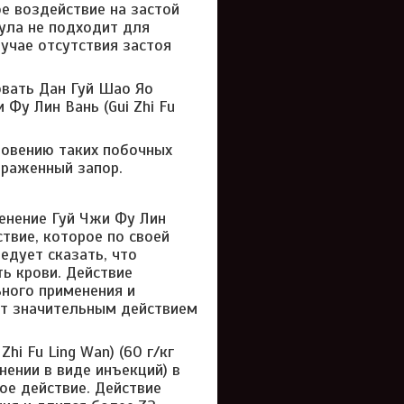
ое воздействие на застой
ула не подходит для
лучае отсутствия застоя
овать Дан Гуй Шао Яо
 Фу Лин Вань (Gui Zhi Fu
новению таких побочных
ыраженный запор.
енение Гуй Чжи Фу Лин
твие, которое по своей
едует сказать, что
ть крови. Действие
ьного применения и
ет значительным действием
hi Fu Ling Wan) (60 г/кг
ении в виде инъекций) в
е действие. Действие