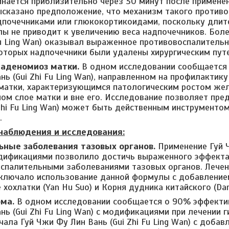
инается приблизительно через 30 минут после применен
ысказано предположение, что механизм такого против
адпочечниками или глюкокортикоидами, поскольку длит
ы не приводит к увеличению веса надпочечников. Боле
 Fu Ling Wan) оказывал выраженное противовоспалительн
которых надпочечники были удалены хирургическим пут
 аденомиоз матки.
В одном исследовании сообщается 
ь (Gui Zhi Fu Ling Wan), направленном на профилактик
атки, характеризующимся патологическим ростом жел
м слое матки и вне его. Исследование позволяет пре
 Zhi Fu Ling Wan) может быть действенным инструменто
.
наблюдения и исследования:
льные заболевания тазовых органов.
Применение Гуй Ч
одификациями позволило достичь выраженного эффекта
оспалительными заболеваниями тазовых органов. Лече
ключало использование данной формулы с добавлением
 хохлатки (Yan Hu Suo) и Корня дудника китайского (Dan
ома.
В одном исследовании сообщается о 90% эффектив
нь (Gui Zhi Fu Ling Wan) с модификациями при лечении
ала Гуй Чжи Фу Лин Вань (Gui Zhi Fu Ling Wan) с доба