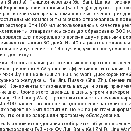
an Shan Jia), Панциря черепахи (Gui Ban), Щитка трионикс
u),Корневища ежеголовника (San Leng) и других. Прото
и растительными препаратами после истечения трех дне
Растительные компоненты вначале отваривались в воде
мл раствора. Эти 100 мл использовались в качестве рек
компоненты отваривались снова до образования 300 мл
ьзовался для перорального приема двумя равными доз
ечения составлял 30 дней. Из 40 пациентов полное вы
тельное улучшение – в 14 случаях, умеренное улучшение
был достигнут.
ика
. Использование растительных препаратов при лече
монстрировало 95% уровень эффективности терапии. Л
 Чжи Фу Лин Вань (Gui Zhi Fu Ling Wan), Диоскореи клу
уриного желудка (Ji Nei Jin), Пиявки (Shui Zhi), Семени ли
ao). Компоненты отваривались в воде, и отвар приним
ние дня. Кроме этого, дважды в день, утром и вечером
Huang Zhe Chong Wan). Продолжительность лечения варь
 Из 300 пациентов полное выздоровление наступило в 2
чаях эффект не был достигнут. По 30 пациентам информ
го, что они не завершили программу обследования.
з.
В одном исследовании сообщается об успешном леч
пользованием Гуй Чжи Фу Лин Вань (Gui Zhi Fu Ling Wa