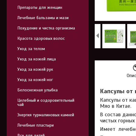
Препараты для женщин
Лечебные бальзамы и мази
Похудение и чистка организма
Красота здоровых волос
Уход за телом
Уход за кожей лица
Уход за кожей рук
Опи
Уход за кожей ног
Белоснежная улыбка
Капсулы от 
Капсулы от ка
Целебный и оздоровительный
чай
Мяо в Китае.
В состав данн
Энергия турмалиновых камней
чистых горных
Лечебные пластыри
Имеет лечебно
Все для детей