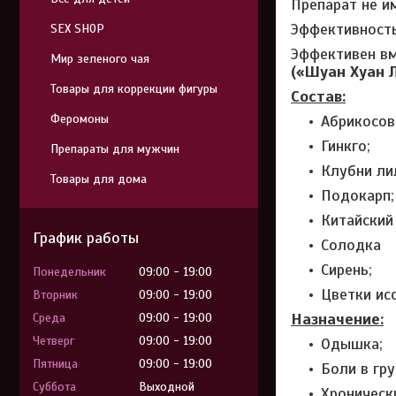
Препарат не и
Эффективность
SEX SHOP
Эффективен вм
Мир зеленого чая
(«Шуан Хуан 
Товары для коррекции фигуры
Состав:
Феромоны
Абрикосов
Гинкго;
Препараты для мужчин
Клубни ли
Товары для дома
Подокарп;
Китайский 
График работы
Солодка
Сирень;
Понедельник
09:00
19:00
Цветки исс
Вторник
09:00
19:00
Назначение:
Среда
09:00
19:00
Четверг
09:00
19:00
Одышка;
Пятница
09:00
19:00
Боли в гру
Суббота
Выходной
Хроническ