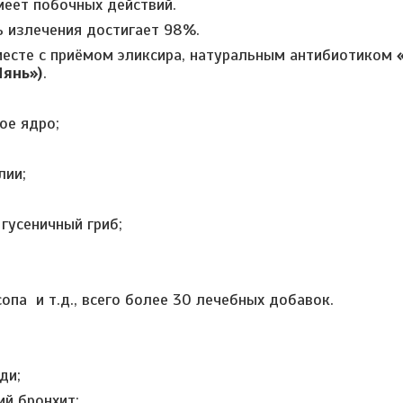
меет побочных действий.
 излечения достигает 98%.
есте с приёмом эликсира, натуральным антибиотиком
Лянь»)
.
ое ядро;
лии;
гусеничный гриб;
опа и т.д., всего более 30 лечебных добавок.
ди;
ий бронхит;