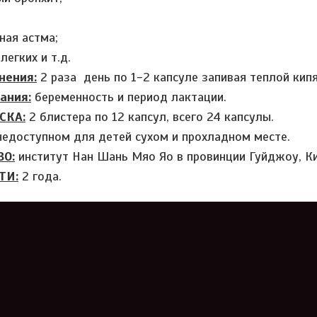
ная астма;
егких и т.д.
нения:
2 раза день по 1-2 капсуле запивая теплой кип
ания:
беременность и период лактации.
СКА:
2 блистера по 12 капсул, всего 24 капсулы.
недоступном для детей сухом и прохладном месте.
О:
институт Нан Шань Мяо Яо в провинции Гуйджоу, Ки
ТИ:
2 года.