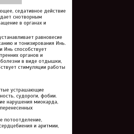
ющее, седативное действие
адает снотворным
ащение в органах и
устанавливает равновесие
анию и тонизирования Инь.
и Инь способствует
тренних органов и
 болезни в виде отдышки,
бствует стимуляции работы
астые устрашающие
ность, судороги, фобии.
ие нарушения миокарда,
 перенесенных
е потоотделение,
ердцебиения и аритмии,