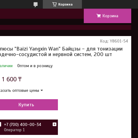
Корзина
Корзина
Код:
Y8601-54
люсы "Baizi Yangxin Wan" Байцзы - для тонизации
рдечно-сосудистой и нервной систем, 200 шт
аличии
Оптом и в розницу
т
1 600 ₸
азать оптовые цены
Купить
+7 (700) 400-00-34
Оператор 1