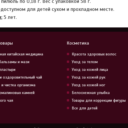
пилюль по 0,18 г. Вес с упаковкой 58 г.
едоступном для детей сухом и прохладном месте.
:
5 лет.
товары
Косметика
ная китайская медицина
Красота здоровых волос
бальзамы и мази
Уход за телом
пластыри
Уход за кожей лица
и оздоровительный чай
Уход за кожей рук
 и чистка организма
Уход за кожей ног
урмалиновых камней
Белоснежная улыбка
ого чая
Товары для коррекции фигуры
Все для детей