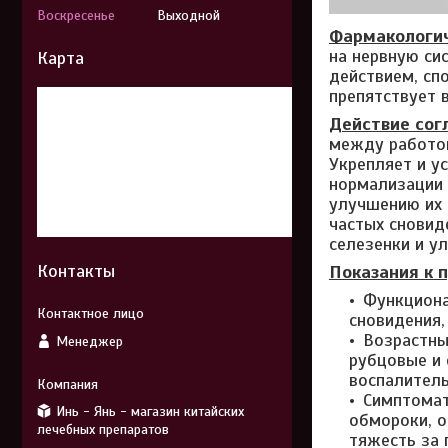
Воскресенье
Выходной
Фармакологич
на нервную си
Карта
действием, сп
препятствует 
Действие сог
между работой
Укрепляет и у
нормализации 
улучшению их 
частых сновид
селезенки и у
Контакты
Показания к 
Функциона
сновидения,
Возрастны
Менеджер
рубцовые и 
воспалитель
Симптомат
Инь - Янь - магазин китайских
обмороки, о
лечебных препаратов
тяжесть за 