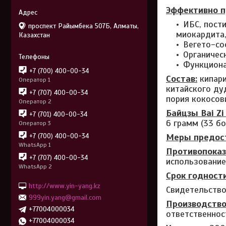
Эффективно п
ИБС, пост
проспект Райымбека 507Б, Алматы,
миокардита,
Казахстан
Вегето-со
Органичес
Функциона
+7 (700) 400-00-34
Состав:
кипари
Оператор 1
китайского ду
+7 (707) 400-00-34
пория кокосов
Оператор 2
Байцзы Bai Zi
+7 (701) 400-00-34
6 грамм (33 бо
Оператор 3
Меры предос
+7 (700) 400-00-34
WhatsApp 1
Противопоказ
+7 (707) 400-00-34
использование
WhatsApp 2
Срок годности
http://www.yin-yang.kz
Свидетельство 
999yin.yang@gmail.com
Производство
+77004000034
ответственност
+77004000034