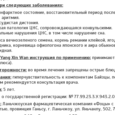
ри следующих заболеваниях:
инфарктное состояние, восстановительный период посл
 аритмия.
судистая дистония.
кая патология ЦНС, сопровождающаяся конвульсиями.
льные нарушения ЦНС, в том числе нарушение сна.
са вечнозеленого семена, корень ремании клейкой, яго
дника, корневища офиопогона японского и аира обыкнов
идная.
 Yang Xin Wan инструкция по применению:
принимают 
люса).
торожности:
во время лечения запрещены острые блюд
ания:
гиперчувствительность к компонентам Байзцы, п
м рекомендуется консультация врача.
:
5 лет.
о государственной регистрации: № 77.99.23.3.У.943.2.0
:
Ланьчжоуская фармацевтическая компания «Фоцы» с 
ью, провинция Ганьсу, г. Ланьчжоу, ул. Яньчанлу, 502,