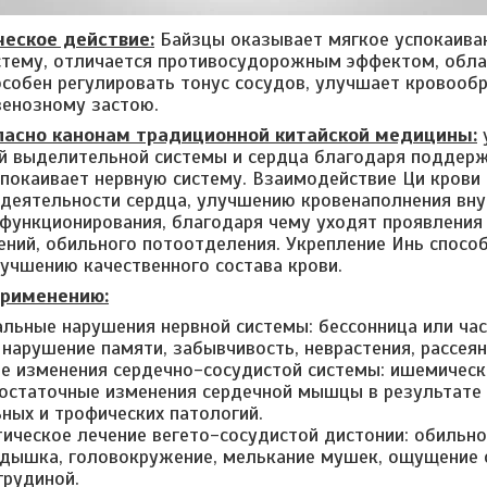
еское действие:
Байзцы оказывает мягкое успокаива
стему, отличается противосудорожным эффектом, обл
особен регулировать тонус сосудов, улучшает кровообр
венозному застою.
ласно канонам традиционной китайской медицины:
 выделительной системы и сердца благодаря поддерж
спокаивает нервную систему. Взаимодействие Ци крови 
деятельности сердца, улучшению кровенаполнения вну
функционирования, благодаря чему уходят проявления
ений, обильного потоотделения. Укрепление Инь спосо
лучшению качественного состава крови.
применению:
льные нарушения нервной системы: бессонница или ч
 нарушение памяти, забывчивость, неврастения, рассеян
е изменения сердечно-сосудистой системы: ишемическ
остаточные изменения сердечной мышцы в результате
ных и трофических патологий.
ическое лечение вегето-сосудистой дистонии: обильно
дышка, головокружение, мелькание мушек, ощущение с
грудиной.