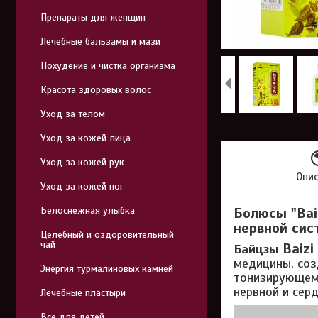
Препараты для женщин
Лечебные бальзамы и мази
Похудение и чистка организма
Красота здоровых волос
Уход за телом
Уход за кожей лица
Уход за кожей рук
Опи
Уход за кожей ног
Белоснежная улыбка
Болюсы "Bai
нервной сис
Целебный и оздоровительный
чай
Baizi
Байцзы
медицины, соз
Энергия турмалиновых камней
тонизирующему
нервной и сер
Лечебные пластыри
Все для детей