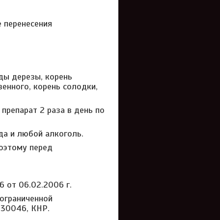
е перенесения
ды дерезы, корень
енного, корень солодки,
препарат 2
раза
в день по
а и любой алкоголь.
оэтому перед
6 от 06.02.2006 г.
ограниченной
 730046, КНР.