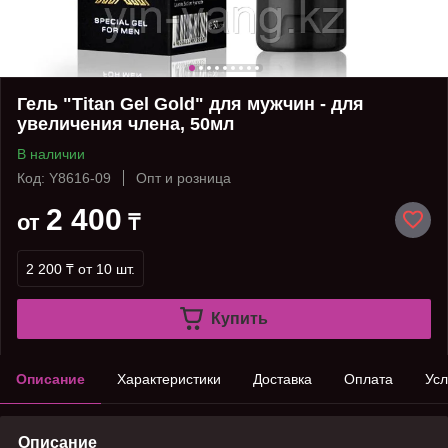
Гель "Titan Gel Gold" для мужчин - для
увеличения члена, 50мл
В наличии
Код: Y8616-09
Опт и розница
2 400
от
₸
2 200 ₸
от 10 шт.
Купить
Описание
Характеристики
Доставка
Оплата
Усл
Описание