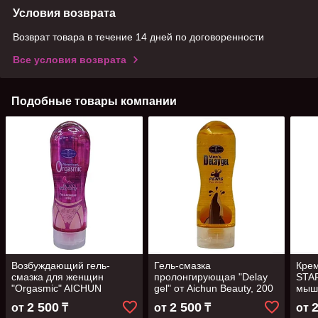
Условия возврата
Возврат товара в течение 14 дней по договоренности
Все условия возврата
Подобные товары компании
Возбуждающий гель-
Гель-смазка
Крем
смазка для женщин
пролонгирующая "Delay
STA
"Orgasmic" AICHUN
gel" от Aichun Beauty, 200
мыш
BEAUTY, 200мл
мл
2 500
2 500
от
₸
от
₸
от