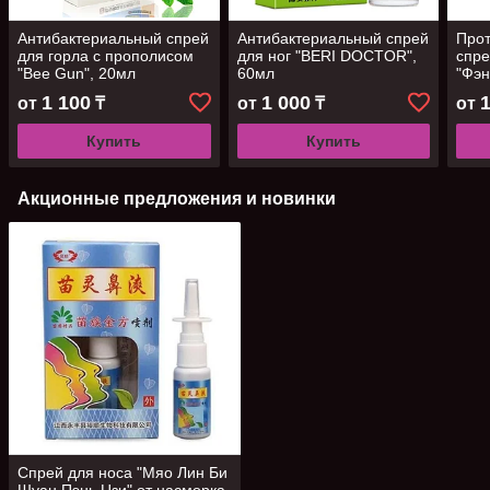
Антибактериальный спрей
Антибактериальный спрей
Про
для горла с прополисом
для ног "BERI DOCTOR",
спре
"Bee Gun", 20мл
60мл
"Фэн
рома
1 100
1 000
от
₸
от
₸
от
Купить
Купить
Акционные предложения и новинки
Спрей для носа "Мяо Лин Би