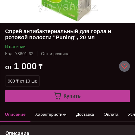
Спрей антибактериальный для горла и
ротовой полости "Puning", 20 мл
В наличии
Код: Y8601-62
Опт и розница
1 000
от
₸
900 ₸
от 10 шт.
Купить
Описание
Характеристики
Доставка
Оплата
Усл
Описание