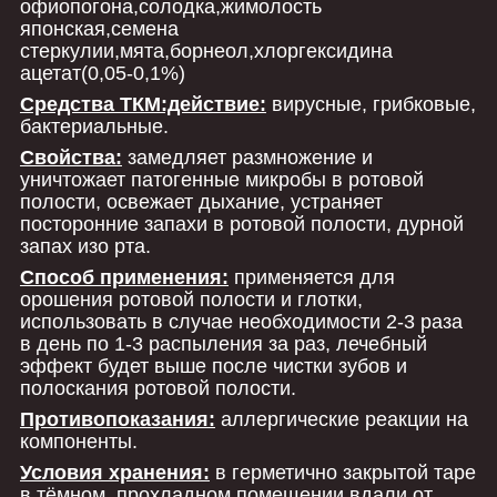
офиопогона,солодка,жимолость
японская,семена
стеркулии,мята,борнеол,хлоргексидина
ацетат(0,05-0,1%)
Средства ТКМ:действие:
вирусные, грибковые,
бактериальные.
Свойства:
замедляет размножение и
уничтожает патогенные микробы в ротовой
полости, освежает дыхание, устраняет
посторонние запахи в ротовой полости, дурной
запах изо рта.
Способ применения:
применяется для
орошения ротовой полости и глотки,
использовать в случае необходимости 2-3 раза
в день по 1-3 распыления за раз, лечебный
эффект будет выше после чистки зубов и
полоскания ротовой полости.
Противопоказания:
аллергические реакции на
компоненты.
Условия хранения:
в герметично закрытой таре
в тёмном, прохладном помещении вдали от