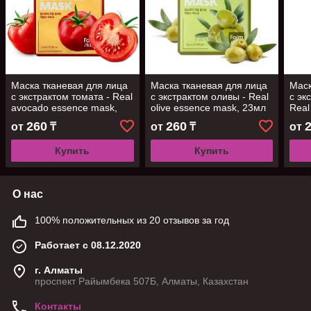
Маска тканевая для лица
Маска тканевая для лица
Маск
с экстрактом томата - Real
с экстрактом оливы - Real
с эк
avocado essence mask,
olive essence mask, 23мл
Real
23мл
mask
260
260
от
₸
от
₸
от
Купить
Купить
О нас
100% положительных из 20 отзывов за год
Работает с 08.12.2020
г. Алматы
проспект Райымбека 507Б, Алматы, Казахстан
Контакты