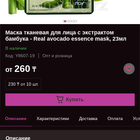
Маска тканевая для лица с экстрактом
бамбука - Real avocado essence mask, 23мл
В наличии
Код: Y8607-19
Опт и розница
260
от
₸
230 ₸
от 10 шт.
Купить
Описание
Характеристики
Доставка
Оплата
Усл
Описание